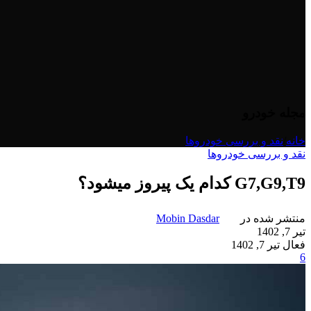
مجله خودرو
خانه
/
نقد و بررسی خودروها
نقد و بررسی خودروها
G7,G9,T9 کدام یک پیروز میشود؟
منتشر شده در
Mobin Dasdar
تیر 7, 1402
فعال تیر 7, 1402
6