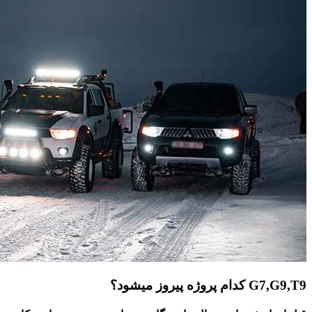
G7,G9,T9 کدام پروژه پیروز میشود؟