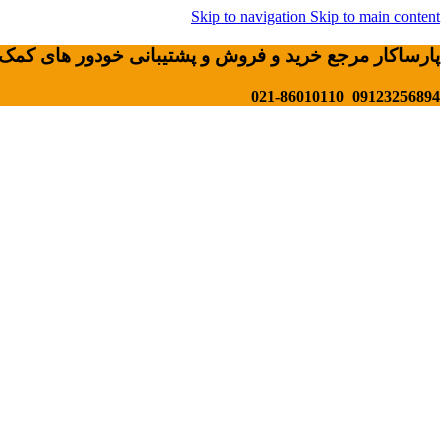
Skip to navigation
Skip to main content
پارساکار مرجع خرید و فروش و پشتیبانی خودور های کمک 
09123256894 021-86010110