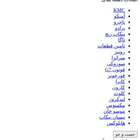
KMC
آمیکو
پاجرو
پرادو
پیکاپ ریچ
تاگا
تامین قطعات
رونیز
سرانزا
سوزوکی
فوتون G7
فورچونر
کاپرا
کارون
کلوت
لندکروز
مکسوس
موسو خان
نیسان پیکاپ
هایلوکس
جست و جو