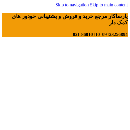
Skip to navigation
Skip to main content
پارساکار مرجع خرید و فروش و پشتیبانی خودور های
کمک دار
09123256894 021-86010110