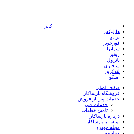
کاپرا
هایلوکس
پرادو
فورچونر
سرانزا
رونیز
پاترول
سافاری
لندکروز
آمیکو
صفحه اصلی
فروشگاه پارساکار
خدمات پس از فروش
خدمات فنی
تامین قطعات
درباره پارساکار
تماس با پارساکار
مجله خودرو
مقایسه