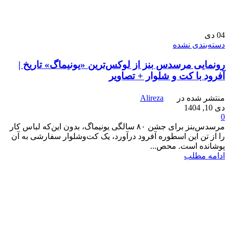
04
دی
دسته‌بندی نشده
رونمایی مرسدس بنز از لوکس‌ترین «یونیماگ» تاریخ |
آفرود با کت و شلوار + تصاویر
منتشر شده در
Alireza
دی 10, 1404
0
مرسدس‌بنز برای جشن ۸۰ سالگی یونیماگ، بدون این‌که لباس کار
را از تن این اسطوره‌ آفرود درآورد، یک کت‌وشلوار سفارشی به آن
پوشانده است. محص...
ادامه مطلب