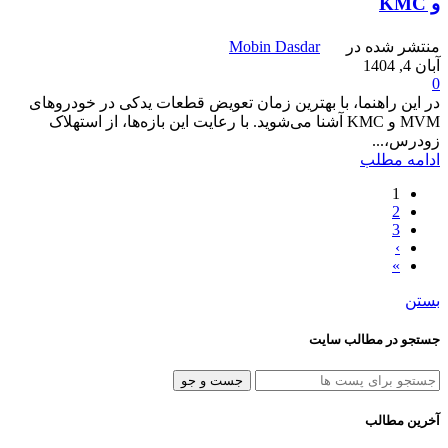
و KMC
منتشر شده در
Mobin Dasdar
آبان 4, 1404
0
در این راهنما، با بهترین زمان تعویض قطعات یدکی در خودروهای
MVM و KMC آشنا می‌شوید. با رعایت این بازه‌ها، از استهلاک
زودرس،...
ادامه مطلب
1
2
3
›
»
بستن
جستجو در مطالب سایت
جست و جو
آخرین مطالب