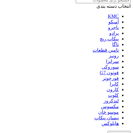
انتخاب دسته بندی
KMC
آمیکو
پاجرو
پرادو
پیکاپ ریچ
تاگا
تامین قطعات
رونیز
سرانزا
سوزوکی
فوتون G7
فورچونر
کاپرا
کارون
کلوت
لندکروز
مکسوس
موسو خان
نیسان پیکاپ
هایلوکس