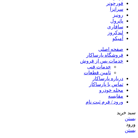
فورچونر
سرانزا
رونیز
پاترول
سافاری
لندکروز
آمیکو
صفحه اصلی
فروشگاه پارساکار
خدمات پس از فروش
خدمات فنی
تامین قطعات
درباره پارساکار
تماس با پارساکار
مجله خودرو
مقایسه
ورود / فرم ثبت نام
سبد خرید
بستن
ورود
بستن