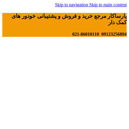
Skip to navigation
Skip to main content
پارساکار مرجع خرید و فروش و پشتیبانی خودور های
کمک دار
09123256894 021-86010110