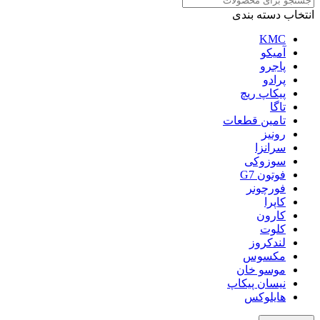
انتخاب دسته بندی
KMC
آمیکو
پاجرو
پرادو
پیکاپ ریچ
تاگا
تامین قطعات
رونیز
سرانزا
سوزوکی
فوتون G7
فورچونر
کاپرا
کارون
کلوت
لندکروز
مکسوس
موسو خان
نیسان پیکاپ
هایلوکس