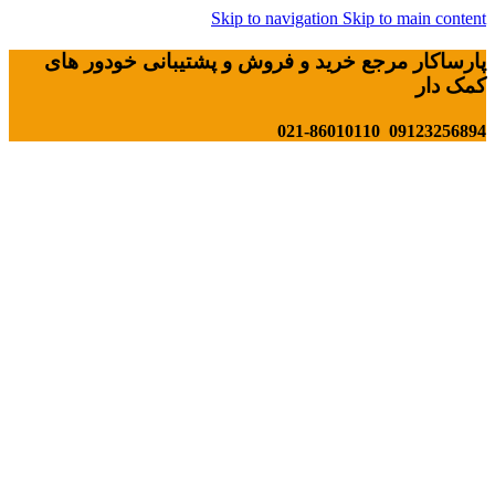
Skip to navigation
Skip to main content
پارساکار مرجع خرید و فروش و پشتیبانی خودور های
کمک دار
09123256894 021-86010110