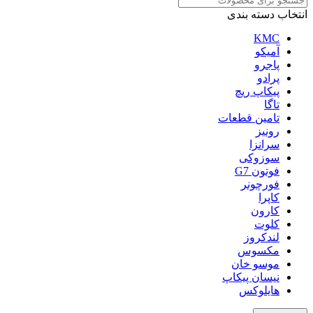
انتخاب دسته بندی
KMC
آمیکو
پاجرو
پرادو
پیکاپ ریچ
تاگا
تامین قطعات
رونیز
سرانزا
سوزوکی
فوتون G7
فورچونر
کاپرا
کارون
کلوت
لندکروز
مکسوس
موسو خان
نیسان پیکاپ
هایلوکس