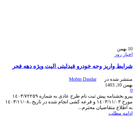
10
بهمن
اخبار روز
شرایط واریز وجه خودرو فیدلیتی الیت ویژه دهه فجر
منتشر شده در
Mobin Dasdar
بهمن 10, 1403
0
پیرو بخشنامه پیش ثبت نام طرح عادی به شماره ١٤٠٣/٧٢٢٥٩
مورخ ١٤٠٣/١١/٠٣ و قرعه کشی انجام شده در تاریخ ،١٤٠٣/١١/٠٨
به اطلاع متقاضیان محترم...
ادامه مطلب