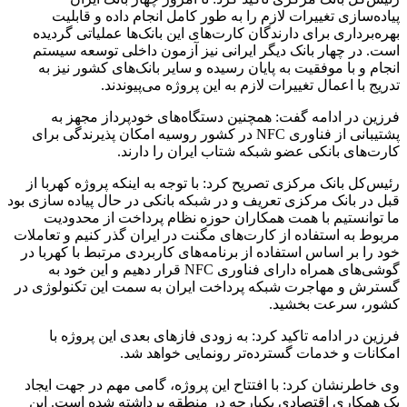
پیاده‌سازی تغییرات لازم را به طور کامل انجام داده و قابلیت
بهره‌برداری برای دارندگان کارت‌های این بانک‌ها عملیاتی گردیده
است. در چهار بانک دیگر ایرانی نیز آزمون داخلی توسعه سیستم
انجام و با موفقیت به پایان رسیده و سایر بانک‌های کشور نیز به
تدریج با اعمال تغییرات لازم به این پروژه می‌پیوندند.
فرزین در ادامه گفت: همچنین دستگاه‌های خودپرداز مجهز به
پشتیبانی از فناوری NFC در کشور روسیه امکان پذیرندگی برای
کارت‌های بانکی عضو شبکه شتاب ایران را دارند.
رئیس‌کل بانک مرکزی تصریح کرد: با توجه به اینکه پروژه کهربا از
قبل در بانک مرکزی تعریف و در شبکه بانکی در حال پیاده سازی بود
ما توانستیم با همت همکاران حوزه نظام پرداخت از محدودیت
مربوط به استفاده از کارت‌های مگنت در ایران گذر کنیم و تعاملات
خود را بر اساس استفاده از برنامه‌های کاربردی مرتبط با کهربا در
گوشی‌های همراه دارای فناوری NFC قرار دهیم و این خود به
گسترش و مهاجرت شبکه پرداخت ایران به سمت این تکنولوژی در
کشور، سرعت بخشید.
فرزین در ادامه تاکید کرد: به زودی فازهای بعدی این پروژه با
امکانات و خدمات گسترده‌تر رونمایی خواهد شد.
وی خاطرنشان کرد: با افتتاح این پروژه، گامی مهم در جهت ایجاد
یک همکاری اقتصادی یکپارچه در منطقه برداشته شده است. این