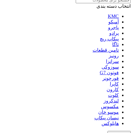
انتخاب دسته بندی
KMC
آمیکو
پاجرو
پرادو
پیکاپ ریچ
تاگا
تامین قطعات
رونیز
سرانزا
سوزوکی
فوتون G7
فورچونر
کاپرا
کارون
کلوت
لندکروز
مکسوس
موسو خان
نیسان پیکاپ
هایلوکس