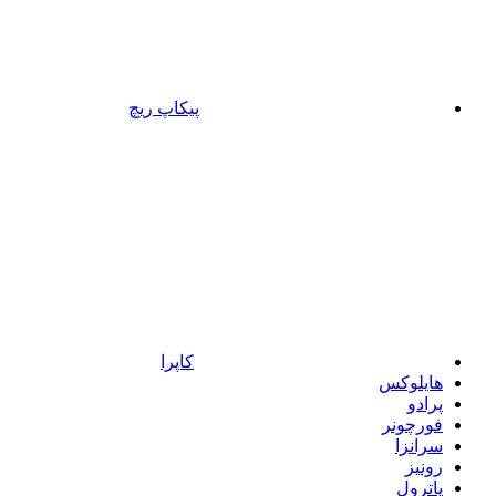
پیکاپ ریچ
کاپرا
هایلوکس
پرادو
فورچونر
سرانزا
رونیز
پاترول