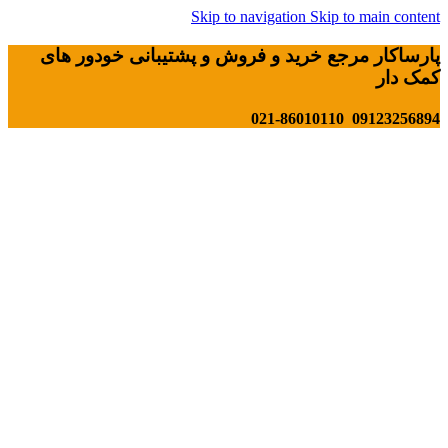
Skip to navigation
Skip to main content
پارساکار مرجع خرید و فروش و پشتیبانی خودور های
کمک دار
09123256894 021-86010110