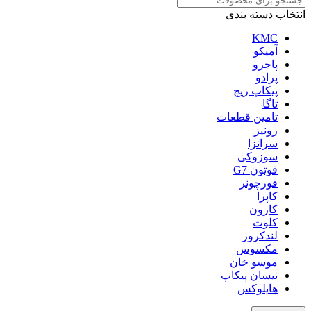
انتخاب دسته بندی
KMC
آمیکو
پاجرو
پرادو
پیکاپ ریچ
تاگا
تامین قطعات
رونیز
سرانزا
سوزوکی
فوتون G7
فورچونر
کاپرا
کارون
کلوت
لندکروز
مکسوس
موسو خان
نیسان پیکاپ
هایلوکس