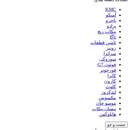
KMC
آمیکو
پاجرو
پرادو
پیکاپ ریچ
تاگا
تامین قطعات
رونیز
سرانزا
سوزوکی
فوتون G7
فورچونر
کاپرا
کارون
کلوت
لندکروز
مکسوس
موسو خان
نیسان پیکاپ
هایلوکس
جست و جو