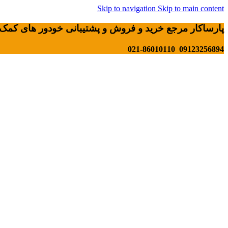
Skip to navigation
Skip to main content
پارساکار مرجع خرید و فروش و پشتیبانی خودور های کمک 
09123256894 021-86010110