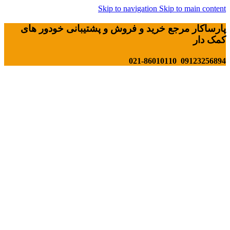
Skip to navigation
Skip to main content
پارساکار مرجع خرید و فروش و پشتیبانی خودور های
کمک دار
09123256894 021-86010110