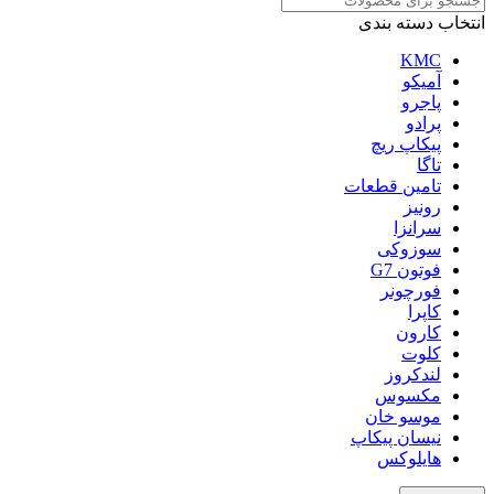
انتخاب دسته بندی
KMC
آمیکو
پاجرو
پرادو
پیکاپ ریچ
تاگا
تامین قطعات
رونیز
سرانزا
سوزوکی
فوتون G7
فورچونر
کاپرا
کارون
کلوت
لندکروز
مکسوس
موسو خان
نیسان پیکاپ
هایلوکس