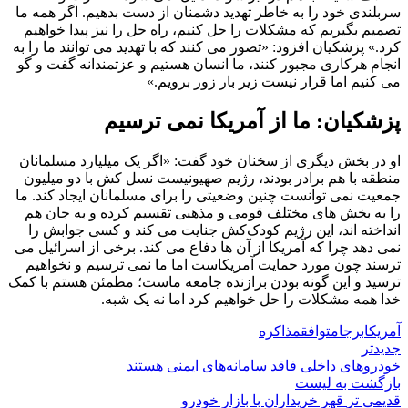
سربلندی خود را به خاطر تهدید دشمنان از دست بدهیم. اگر همه ما
تصمیم بگیریم که مشکلات را حل کنیم، راه حل را نیز پیدا خواهیم
کرد.» پزشکیان افزود: «تصور می کنند که با تهدید می توانند ما را به
انجام هرکاری مجبور کنند، ما انسان هستیم و عزتمندانه گفت و گو
می کنیم اما قرار نیست زیر بار زور برویم.»
پزشکیان: ما از آمریکا نمی ترسیم
او در بخش دیگری از سخنان خود گفت: «اگر یک میلیارد مسلمانان
منطقه با هم برادر بودند، رژیم صهیونیست نسل کش با دو میلیون
جمعیت نمی توانست چنین وضعیتی را برای مسلمانان ایجاد کند. ما
را به بخش های مختلف قومی و مذهبی تقسیم کرده و به جان هم
انداخته اند، این رژیم کودک‌کش جنایت می کند و کسی جوابش را
نمی دهد چرا که آمریکا از آن ها دفاع می کند. برخی از اسرائیل می
ترسند چون مورد حمایت آمریکاست اما ما نمی ترسیم و نخواهیم
ترسید و این گونه بودن برازنده جامعه ماست؛ مطمئن هستم با کمک
خدا همه مشکلات را حل خواهیم کرد اما نه یک شبه.
آمریکا
برجام
توافق
مذاکره
جدیدتر
خودروهای داخلی فاقد سامانه‌های ایمنی هستند
بازگشت به لیست
قدیمی تر
قهر خریداران با بازار خودرو