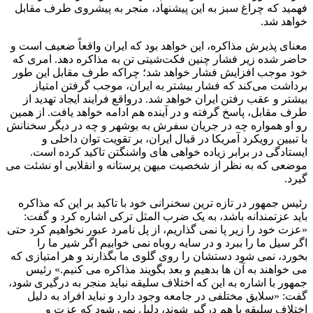
فهمید که چراغ سبز به این پیشنهاد، منجر به پیشروی طرف مقابل
خواهد شد.
معنای پذیرش مذاکره، این خواهد بود که ایران واقعاً ضعیف است و
حاضر شده زیر فشار چنین فکت‌شیتی تن به مذاکره دهد. امری که
خود موجب افزایش فشار خواهد شد؛ چراکه طرف مقابل این طور
برداشت می‌کند که فشار بیشتر به ایران، موجب گرفتن امتیاز
بیشتر و عقب رفتن ایران خواهد شد. درواقع فرایند ایجاد تهدید از
طرف مقابل، پاسخ گرفته و در آینده هم ادامه خواهد یافت. از همین
رو او همواره چه در جریان سفرش به بوشهر و چه در دیگر سخنانش
با تبیین رویکرد آمریکا در قبال ایران، بر تقویت توان داخلی و
ایستادگی در برابر زیاده خواهی های واشنگتن تاکید کرده است.
موضعی که به نظر از شخصیت میهن پرستانه و انقلابی او نشئت می
گیرد.
رئیس جمهور در تازه ترین سخنرانی خود با تاکید بر این که مذاکره
باید عزتمندانه باشد، به یک ضرب المثل ترکی اشاره کرد و گفت:
«عزت خود را زیر پا نمی گذاریم، از پل نامرد عبور نخواهیم کرد حتی
اگر سیل ما را ببرد و در سایه روباه نمی خوابیم اگر شیر ما را
بخورد، نمی شود دستشان را روی گلوی ما بگذارند و هر امتیازی که
می خواهند به آن ها بدهیم و بعد بگویند مذاکره می کنیم.» رئیس
جمهور با اشاره به این که اختلاف سلیقه نباید منجر به درگیری شود،
گفت: «سلایق مختلفی در جامعه وجود دارد و نباید افراد به دلیل
اختلاف سلیقه با هم درگیر شوند، دلیل نمی شود که عزت و