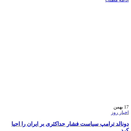
17
بهمن
اخبار روز
دونالد ترامپ سیاست فشار حداکثری بر ایران را احیا
کرد