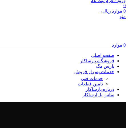
ورود / فرم ثبت نام
0
0
موارد
ریال
۰
منو
0
موارد
صفحه اصلی
فروشگاه پارساکار
پارس مگ
خدمات پس از فروش
خدمات فنی
تامین قطعات
درباره پارساکار
تماس با پارساکار