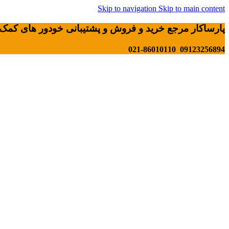
Skip to navigation
Skip to main content
پارساکار مرجع خرید و فروش و پشتیبانی خودور های کمک 
09123256894 021-86010110