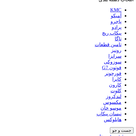
KMC
آمیکو
پاجرو
پرادو
پیکاپ ریچ
تاگا
تامین قطعات
رونیز
سرانزا
سوزوکی
فوتون G7
فورچونر
کاپرا
کارون
کلوت
لندکروز
مکسوس
موسو خان
نیسان پیکاپ
هایلوکس
جست و جو