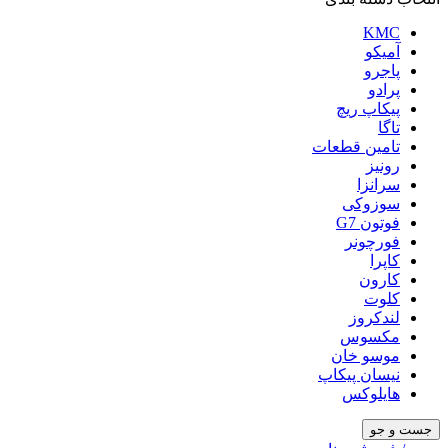
KMC
آمیکو
پاجرو
پرادو
پیکاپ ریچ
تاگا
تامین قطعات
رونیز
سرانزا
سوزوکی
فوتون G7
فورچونر
کاپرا
کارون
کلوت
لندکروز
مکسوس
موسو خان
نیسان پیکاپ
هایلوکس
جست و جو