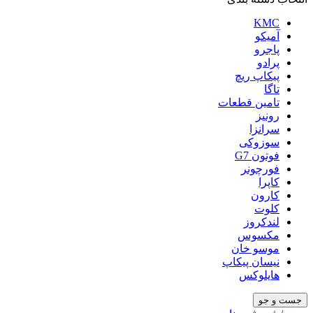
KMC
آمیکو
پاجرو
پرادو
پیکاپ ریچ
تاگا
تامین قطعات
رونیز
سرانزا
سوزوکی
فوتون G7
فورچونر
کاپرا
کارون
کلوت
لندکروز
مکسوس
موسو خان
نیسان پیکاپ
هایلوکس
جست و جو