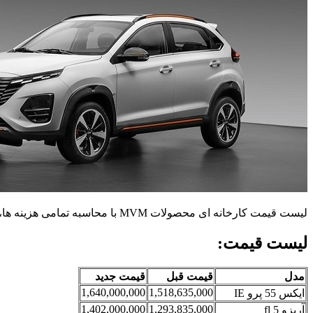
لیست قیمت کارخانه ای محصولات MVM با محاسبه تمامی هزینه ها، ویژه اردیبهشت ماه 1404 منتشر شد.
لیست قیمت:
مدل
قیمت قبل
قیمت جدید
1,640,000,000
1,518,635,000
ایکس 55 پرو IE
1,402,000,000
1,293,835,000
آریزو 5 fl