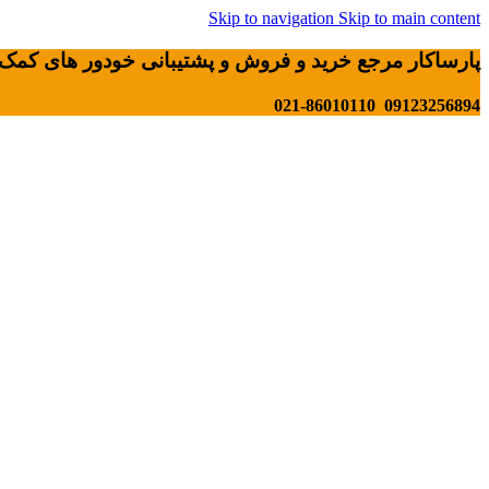
Skip to navigation
Skip to main content
پارساکار مرجع خرید و فروش و پشتیبانی خودور های کمک 
09123256894 021-86010110