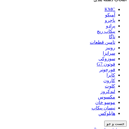
KMC
آمیکو
پاجرو
پرادو
پیکاپ ریچ
تاگا
تامین قطعات
رونیز
سرانزا
سوزوکی
فوتون G7
فورچونر
کاپرا
کارون
کلوت
لندکروز
مکسوس
موسو خان
نیسان پیکاپ
هایلوکس
جست و جو