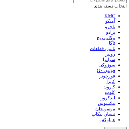
انتخاب دسته بندی
KMC
آمیکو
پاجرو
پرادو
پیکاپ ریچ
تاگا
تامین قطعات
رونیز
سرانزا
سوزوکی
فوتون G7
فورچونر
کاپرا
کارون
کلوت
لندکروز
مکسوس
موسو خان
نیسان پیکاپ
هایلوکس