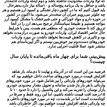
که اولا واردات محدودیت نداشته باشد و دوم اینکه واردات ادامه‌دار
باشد و حداقل به یک برنامه پنج‌ساله و ۱۰ساله نیاز دارد.به‌هرحال
باید قبول کنیم که ما در کشور دچار تشنگی و کمبود ارز هستیم و هر
چه جلوتر می‌رویم جبران آن سخت‌تر می‌شود. ما اکنون در کشور
در حوزه دارو و مواد خوراکی و حتی شیرخشک با مشکل کمبود ارز
مواجه هستیم و طبیعتا سیاستگذار ترجیح می‌دهد ارز را در آنجا
تزریق کند تا صنعت خودرو، که منطقی هم هست. پس با شرایط
حال حاضر اقتصاد ایران، واردات خودرو به صورت درازمدت نخواهد
بود و تاثیری در کاهش قیمت‌ها نخواهد داشت. در مورد واردات
خودروهای دست‌دوم نیز خوش‌بین نیستم و اگر آیین‌نامه‌ای هم
منتشر شود عملا قابلیت اجرایی ندارد.
‌پیش‌بینی شما برای چهار ماه باقی‌مانده تا پایان سال
چیست؟
فرضیه من این است که در آذرماه و نهایت تا دی‌ماه، باز شاهد
افزایش قیمت درمورد خودروهای ساخت داخل خواهیم بود که
می‌تواند خودروهای وارداتی را نیز شامل شود. در مورد خودروهای
وارداتی با هر بار باز شدن سامانه و تحویل مقدار محدودی خودرو،
بازار نوسان را تجربه می‌کند و این پتانسیل را دارد تا حدود ۱۰ تا
۱۵درصد افت قیمت داشته باشیم، اما این روند فقط و صرفا در
کوتاه‌مدت است اما در بلندمدت، چه در مورد خودروهای داخلی و
چه وارداتی شاهد افزایش قیمت خواهیم بود. اگر خاطرتان باشد