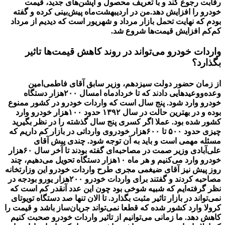
رقابت رجوع ‌کند و با تعریف محصول و آپشن‌های جدید، قیمت
خودرو را افزایش دهد.من در اردیبهشت‌ماه پیش‌بینی کرده و گفته
بودم که نهایت تحمل بازار مرداد و شهریور است که دیدیم از مرداد
کم‌کم افزایش قیمت‌ها شروع شد.
‌واردات خودرو می‌تواند در روند کاهش قیمت‌ها تاثیر
بگذارد؟
از زمان حضور دولت سیزدهم، وزیر سابق آقای فاطمی‌امین
وعده‌ووعیدهایی دادند که تا خردادماه امسال ۲۰۰هزار دستگاه
خودرو وارد شود. پنج سال است که واردات خودرو در کشور ممنوع
بوده و در بهترین حالت در سال ۱۳۹۲ حدود ۱۰۰هزار خودرو وارد
کشور شده بود. عملا اگر کسری پنج سال گذشته را در نظر بگیرید
چیزی حدود ۵۰۰ تا ۶۰۰هزار خودروی وارداتی در بازار کم داریم که
مسئله مهمی است و باید به آن توجه شود. چندی پیش آقای
علی‌آبادی وزیر صمت در مصاحبه‌ای گفته بودند تا آخر سال ۶۰هزار
خودرو وارد می‌کنیم و هر ماه ۱۰هزار دستگاه تحویل می‌دهیم، چند
روز پیش نیز آقای ضیغمی مجری طرح واردات خودرو این وزارتخانه
مصاحبه کردند و گفتند برای واردات خودرو ۲۰۰هزار یورو بودجه در
نظر گرفته‌ایم که شبیه شوخی بود چون این عدد آنقدر کم است که
نمی‌تواند در بازار تاثیر مثبت بگذارد. تا الان تنها صد دستگاه تویوتای
کرولا وارد کشور شده که قطعا نمی‌تواند جریان‌ساز باشد و قیمت را
کاهش دهد. ما زمانی می‌توانیم از تاثیر واردات خودرو صحبت کنیم