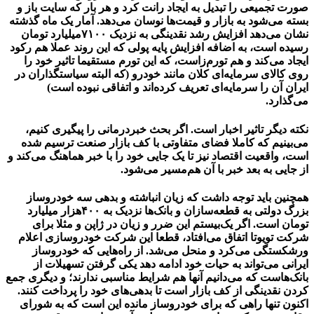
صورت تجمیعی را تبدیل به ایجاد رانت کرد و هر بار که سایت باز و
بسته می‌شود به بازار و قیمت‌ها نوسان می‌دهد. آمار یک ماه گذشته
نشان می‌دهد افزایش رشد نقدینگی به نزدیک ۷۱۰۰میلیارد تومان
رسیده است، به اضافه افزایش پایه پولی که این روند عملا هم رکود
ایجاد می‌کند و هم تورم‌زاست، که این تورم مستقیما تاثیر خود را
روی کالای سرمایه‌ای کلان مانند خودرو (که البته سیاستگذاران در
ایران آن را سرمایه‌ای تعریف کرده‌اند و اتفاقی نبوده است)
می‌گذارد.
نکته دیگر تاثیر اخبار است. اگر بحث خبردرمانی را پیگیری کنیم،
می‌بینیم که کاملا فضای متفاوتی با کف بازار صنعت ترسیم شده
است، واقعیت اقتصاد نیز تا یک جایی خود را با خبر هماهنگ می‌کند و
از جایی به بعد خبر با آن هم‌مسیر می‌شود.
همچنین باید توجه داشت که زیان انباشته و بدهی سه خودروساز
بزرگ دولتی به قطعه‌سازان و بانک‌ها نزدیک به ۴۰۰هزار میلیارد
تومان است. اگر یک‌بیستم این ضرر و زیان در ژاپن و مثلا برای
شرکت تویوتا اتفاق می‌افتاد، قطعا این شرکت خودروسازی اعلام
ورشکستگی می‌کرد و منحل می‌شد. از راه‌هایی که خودروساز
ایرانی می‌تواند به حیات خود ادامه دهد یکی گرفتن تسهیلات از
بانک‌هاست که می‌دانیم آنها هم شرایط مناسبی ندارند؛ و دیگری جمع
کردن نقدینگی از کف بازار است تا بدهی‌های خود را پرداخت کنند.
اکنون تنها راهی که برای خودروساز مانده این است که به شورای