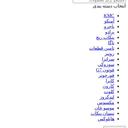
انتخاب دسته بندی
KMC
آمیکو
پاجرو
پرادو
پیکاپ ریچ
تاگا
تامین قطعات
رونیز
سرانزا
سوزوکی
فوتون G7
فورچونر
کاپرا
کارون
کلوت
لندکروز
مکسوس
موسو خان
نیسان پیکاپ
هایلوکس