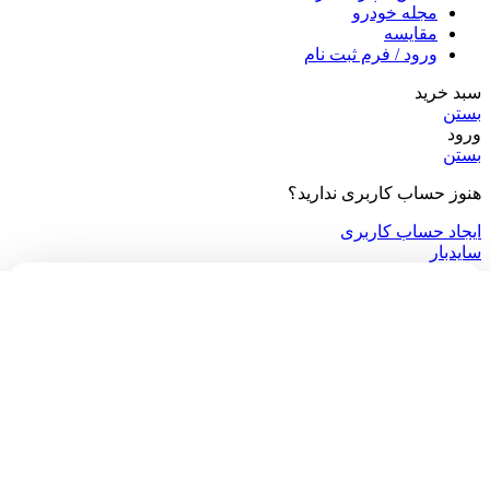
مجله خودرو
مقایسه
ورود / فرم ثبت نام
سبد خرید
بستن
ورود
بستن
هنوز حساب کاربری ندارید؟
ایجاد حساب کاربری
سایدبار
می‌خوای از جدیدترین موجودی خودروها با خبر باشی؟
ما هر روز ماشین‌های جدید رو توی پیج اینستاگراممون معرفی می‌کنیم!
دیدن در اینستاگرام