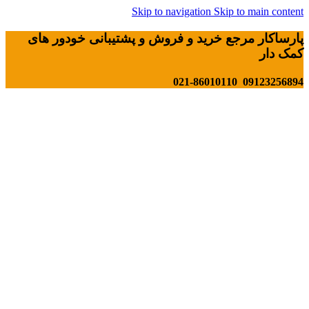
Skip to navigation
Skip to main content
پارساکار مرجع خرید و فروش و پشتیبانی خودور های
کمک دار
09123256894 021-86010110