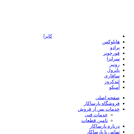
کاپرا
هایلوکس
پرادو
فورچونر
سرانزا
رونیز
پاترول
سافاری
لندکروز
آمیکو
صفحه اصلی
فروشگاه پارساکار
خدمات پس از فروش
خدمات فنی
تامین قطعات
درباره پارساکار
تماس با پارساکار