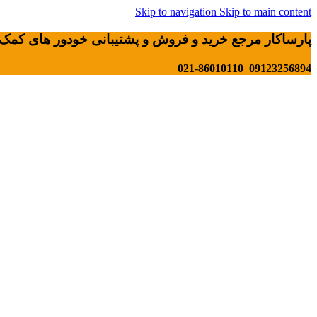
Skip to navigation
Skip to main content
پارساکار مرجع خرید و فروش و پشتیبانی خودور های کمک 
09123256894 021-86010110