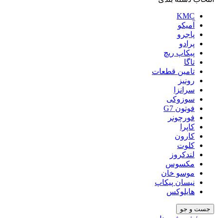
KMC
آمیکو
پاجرو
پرادو
پیکاپ ریچ
تاگا
تامین قطعات
رونیز
سرانزا
سوزوکی
فوتون G7
فورچونر
کاپرا
کارون
کلوت
لندکروز
مکسوس
موسو خان
نیسان پیکاپ
هایلوکس
جست و جو