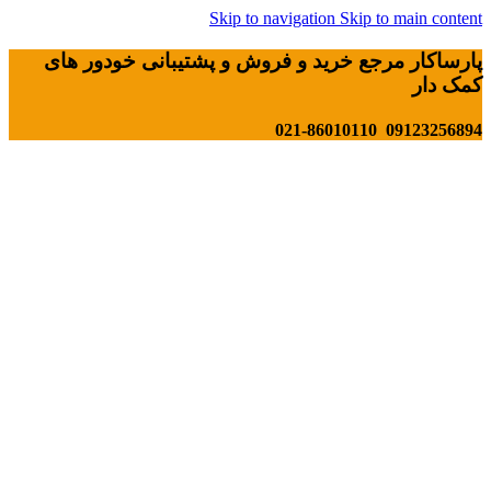
Skip to navigation
Skip to main content
پارساکار مرجع خرید و فروش و پشتیبانی خودور های
کمک دار
09123256894 021-86010110