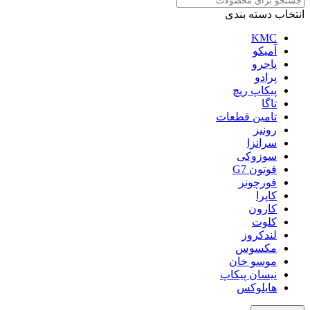
انتخاب دسته بندی
KMC
آمیکو
پاجرو
پرادو
پیکاپ ریچ
تاگا
تامین قطعات
رونیز
سرانزا
سوزوکی
فوتون G7
فورچونر
کاپرا
کارون
کلوت
لندکروز
مکسوس
موسو خان
نیسان پیکاپ
هایلوکس