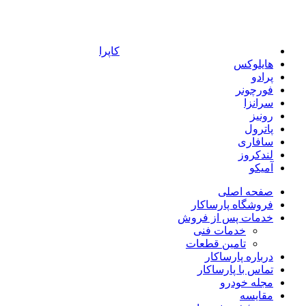
کاپرا
هایلوکس
پرادو
فورچونر
سرانزا
رونیز
پاترول
سافاری
لندکروز
آمیکو
صفحه اصلی
فروشگاه پارساکار
خدمات پس از فروش
خدمات فنی
تامین قطعات
درباره پارساکار
تماس با پارساکار
مجله خودرو
مقایسه