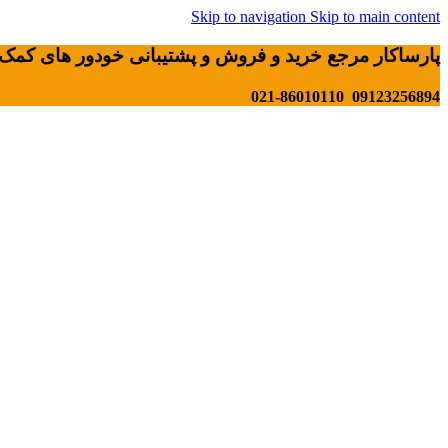
Skip to navigation
Skip to main content
پارساکار مرجع خرید و فروش و پشتیبانی خودور های کمک 
09123256894 021-86010110