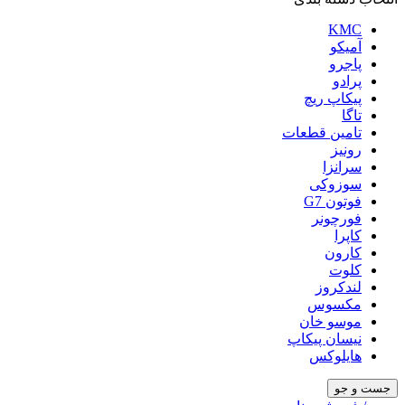
KMC
آمیکو
پاجرو
پرادو
پیکاپ ریچ
تاگا
تامین قطعات
رونیز
سرانزا
سوزوکی
فوتون G7
فورچونر
کاپرا
کارون
کلوت
لندکروز
مکسوس
موسو خان
نیسان پیکاپ
هایلوکس
جست و جو