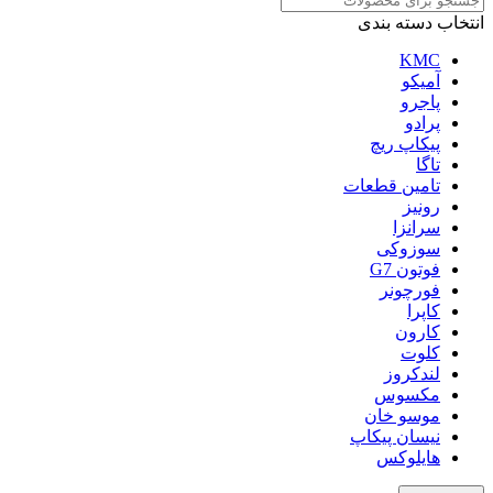
انتخاب دسته بندی
KMC
آمیکو
پاجرو
پرادو
پیکاپ ریچ
تاگا
تامین قطعات
رونیز
سرانزا
سوزوکی
فوتون G7
فورچونر
کاپرا
کارون
کلوت
لندکروز
مکسوس
موسو خان
نیسان پیکاپ
هایلوکس