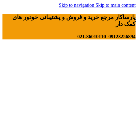
Skip to navigation
Skip to main content
پارساکار مرجع خرید و فروش و پشتیبانی خودور های
کمک دار
09123256894 021-86010110