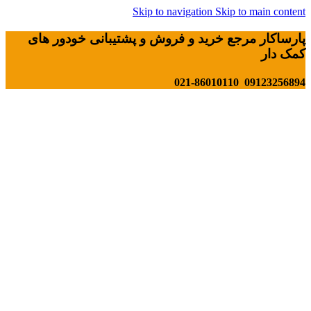
Skip to navigation
Skip to main content
پارساکار مرجع خرید و فروش و پشتیبانی خودور های
کمک دار
09123256894 021-86010110