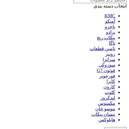
انتخاب دسته بندی
KMC
آمیکو
پاجرو
پرادو
پیکاپ ریچ
تاگا
تامین قطعات
رونیز
سرانزا
سوزوکی
فوتون G7
فورچونر
کاپرا
کارون
کلوت
لندکروز
مکسوس
موسو خان
نیسان پیکاپ
هایلوکس