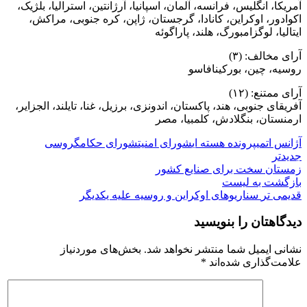
آمریکا، انگلیس، فرانسه، آلمان، اسپانیا، آرژانتین، استرالیا، بلژیک،
اکوادور، اوکراین، کانادا، گرجستان، ژاپن، کره جنوبی، مراکش،
ایتالیا، لوگزامبورگ، هلند، پاراگوئه
آرای مخالف: (۳)
روسیه، چین، بورکینافاسو
آرای ممتنع: (۱۲)
آفریقای جنوبی، هند، پاکستان، اندونزی، برزیل، غنا، تایلند، الجزایر،
ارمنستان، بنگلادش، کلمبیا، مصر
آژانس اتمی
پرونده هسته ای
شورای امنیت
شورای حکام
گروسی
جدیدتر
زمستان سخت برای صنایع کشور
بازگشت به لیست
قدیمی تر
سناریوهای اوکراین و روسیه علیه یکدیگر
دیدگاهتان را بنویسید
نشانی ایمیل شما منتشر نخواهد شد.
بخش‌های موردنیاز
علامت‌گذاری شده‌اند
*