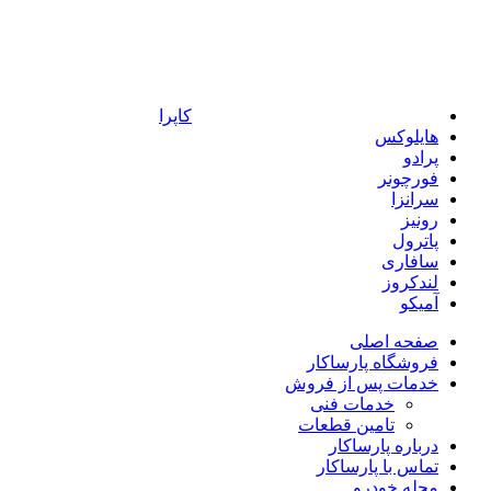
کاپرا
هایلوکس
پرادو
فورچونر
سرانزا
رونیز
پاترول
سافاری
لندکروز
آمیکو
صفحه اصلی
فروشگاه پارساکار
خدمات پس از فروش
خدمات فنی
تامین قطعات
درباره پارساکار
تماس با پارساکار
مجله خودرو