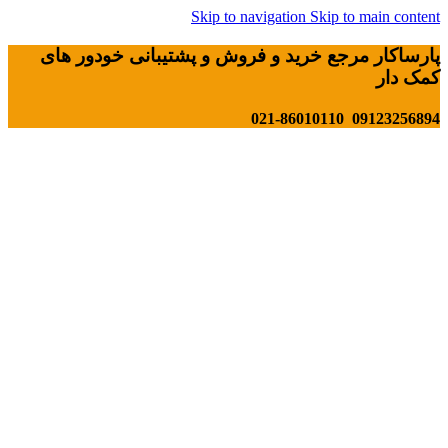
Skip to navigation
Skip to main content
پارساکار مرجع خرید و فروش و پشتیبانی خودور های
کمک دار
09123256894 021-86010110