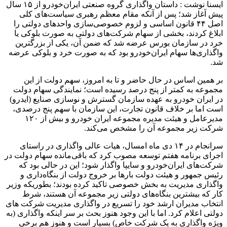
ایسنا نوشت : داستان واگذاری گروه صنعتی ایران‌خودرو از ۱۵ سال
پیش آغاز شد؛ پس از آنکه مقام معظم رهبری سیاست‌های کلی
اصل ۴۴ قانون اساسی و لزوم خصوصی‌سازی واحدهای دولتی را
ابلاغ کردند، بخشی از سهام شرکت‌های دولتی به صورت بلوکی یا
خرد در سازمان بورس عرضه شد که ضمن آن، یکی از بزرگترین
واگذاری‌ها سهام ایران‌خودرو بود که به صورت خرد و بلوکی عرضه
شد.
بر همین اساس در حال حاضر و تا به امروز، سهم دولت از این
مجموعه به کمتر از پنج درصد رسیده است؛ نمایندگی سهام دولت
در ایران خودرو به عهده سازمان گسترش و نوسازی صنایع (ایدرو)
است اما بر خلاف قانون تجارت، این سازمان با سهم پنج درصدی،
مدیرعامل و هیئت مدیره مجموعه ایران خودرو و بیش از ۱۲۰
شرکت زیر مجموعه آن را مشخص می‌کند.
سرانجام در ۱۴ دی ماه امسال، هیات عالی واگذاری در راستای
اجرای برنامه هفتم توسعه مصوب کرد که باقی‌مانده سهام دولت در
شرکت‌های ایران‌خودرو و سایپا واگذار شود؛ این در حالی بود که
رئیس جمهور و هیئت دولت بارها بر خروج دولت از بنگاه‌داری و
واگذاری مدیریت به بخش خصوصی تاکید کرده بودند؛ بطوریکه وزیر
کار که بیشترین بنگاه‌های دولتی زیر مجموعه آن هستند، شرط
انتخاب مدیران ارشد خود را تسریع در واگذاری مدیریت شرکت های
دولتی اعلام کرد. اما با این وجود هنوز بحث بر سر اینکه واگذاری (به
ویژه واگذاری به یک شرکت خاص) بسیار است و هنوز هم برخی