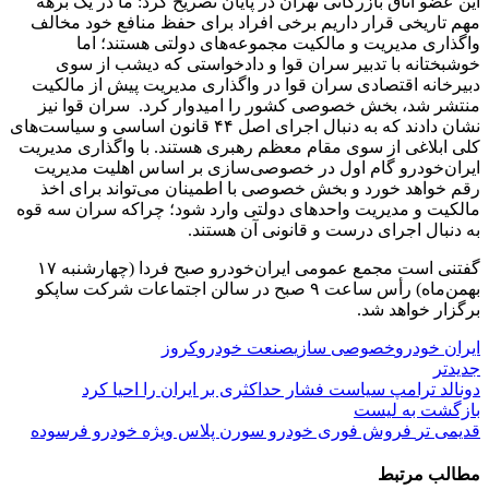
این عضو اتاق بازرگانی تهران در پایان تصریح کرد: ما در یک برهه
مهم تاریخی قرار داریم برخی افراد برای حفظ منافع خود مخالف
واگذاری مدیریت و مالکیت مجموعه‌های دولتی هستند؛ اما
خوشبختانه با تدبیر سران قوا و دادخواستی که دیشب از سوی
دبیرخانه اقتصادی سران قوا در واگذاری مدیریت پیش از مالکیت
منتشر شد، بخش خصوصی کشور را امیدوار کرد. سران قوا نیز
نشان دادند که به دنبال اجرای اصل ۴۴ قانون اساسی و سیاست‌های
کلی ابلاغی از سوی مقام معظم رهبری هستند. با واگذاری مدیریت
ایران‌خودرو گام اول در خصوصی‌سازی بر اساس اهلیت مدیریت
رقم خواهد خورد و بخش خصوصی با اطمینان می‌تواند برای اخذ
مالکیت و مدیریت واحدهای دولتی وارد شود؛ چراکه سران سه قوه
به دنبال اجرای درست و قانونی آن هستند.
گفتنی است مجمع عمومی ایران‌خودرو صبح فردا (چهارشنبه ۱۷
بهمن‌ماه) رأس ساعت ۹ صبح در سالن اجتماعات شرکت ساپکو
برگزار خواهد شد.
ایران خودرو
خصوصی سازی
صنعت خودرو
کروز
جدیدتر
دونالد ترامپ سیاست فشار حداکثری بر ایران را احیا کرد
بازگشت به لیست
قدیمی تر
فروش فوری خودرو سورن پلاس ویژه خودرو فرسوده
مطالب مرتبط