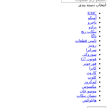
انتخاب دسته بندی
KMC
آمیکو
پاجرو
پرادو
پیکاپ ریچ
تاگا
تامین قطعات
رونیز
سرانزا
سوزوکی
فوتون G7
فورچونر
کاپرا
کارون
کلوت
لندکروز
مکسوس
موسو خان
نیسان پیکاپ
هایلوکس