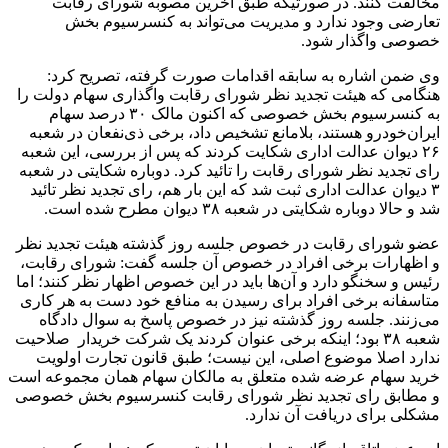
مخالفت کنند. در صورتیکه طبق آخرین مصوبه شورای رقابت
تعارضی وجود ندارد و مدیریت می‌تواند به کنسرسیوم بخش
خصوصی واگذار شود.
وی ضمن اشاره به سابقه اقدامات صورت گرفته، تصریح کرد:
هنگامی که هیئت تجدید نظر شورای رقابت واگذاری سهام دولت را
به کنسرسیوم بخش خصوصی که اکنون مالک ۳۰ درصد سهام
ایران‌خودرو هستند، بلامانع تشخیص داد، برخی ذی‌نفعان در شعبه
۲۶ دیوان عدالت اداری شکایت کردند که پس از بررسی، این شعبه
رای تجدید نظر شورای رقابت را تائید کرد. دوباره شکایتی در شعبه
۳ دیوان عدالت اداری ثبت شد که این بار هم، رای تجدید نظر تائید
شد و حالا دوباره شکایتی در شعبه ۳۸ دیوان مطرح شده است.
عضو شورای رقابت در خصوص جلسه روز گذشته هیئت تجدید نظر
و اظهارات برخی افراد در خصوص آن جلسه گفت: شورای رقابت،
رئیس و سخنگو دارد و آن‌ها باید در این خصوص اظهار نظر کنند؛ اما
متاسفانه برخی افراد برای رسیدن به منافع خود دست به هر کاری
می‌زنند. جلسه روز گذشته نیز در خصوص پاسخ به سوال دادگاه
شعبه ۳۸ بود؛ اینکه برخی عنوان کردند یک شرکت خریدار صلاحیت
ندارد اصلا موضوع اصلی، این نیست؛ طبق قانون تجارت اولویت
خرید سهام عرضه شده متعلق به مالکان سهام همان مجموعه است
و مطابق رای تجدید نظر شورای رقابت کنسرسیوم بخش خصوصی
مشکلی برای دریافت آن ندارد.