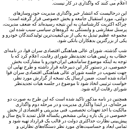
اعلام می کنند که واگذاری در کار نیست.
این درحالیست که انتشار خبر واگذاری مدیریت خودروسازهای
دولتی، مورد استقبال جامعه و بخش خصوصی قرار گرفته است؛
چراکه اکثریت کارشناسان به این نتیجه رسیده‌اند که ضعف مدیریت،
پرسنل سفارشی و وابستگی به گروه‌های سیاسی سبب شده این
مجموعه عظیم تبدیل به یکی از بی‌کیفیت‌ترین تولیدکنندگان خودرو و
یکی از بزرگترین بدهکاران بانکی شود.
شب گذشته، شورای عالی هماهنگی اقتصادی سران قوا، در نامه‌ای
خطاب به رئیس هیات تجدیدنظر شورای رقابت، اعلام کرد که با
توجه به اینکه موضوع ساماندهی ایران‌خودرو با مشارکت بخش
خصوصی، در دستور کار این دبیرخانه قرار داشته و طرح نهایی آن
جهت تصویب در جلسه شورای عالی هماهنگی اقتصادی سران قوا
آماده شده است، ضمن ارسال یک نسخه از گزارش مورد نظر،
خواست ترتیبی اتخاذ شود تا موضوع در جلسه هیات تجدیدنظر
شورای رقابت ارائه شود.
همچنین در نامه مذکور تاکید شده است که این طرح به صورت دو
مرحله‌ای، در ابتدا واگذاری مدیریت و در مرحله دوم واگذاری
مالکیت با اخذ تعهدات تخصصی، فنی مدیریتی و اقتصادی از بخش
خصوصی در یک بازه زمانی مشخص یکساله قابل تمدید تا پنج سال و
پیش‌بینی نظارت حداکثری دولت در قالب یک قرارداد تهیه شود و
تمامی ابعاد و حساسیت‌های مورد نظر دستگاه‌های نظارتی و