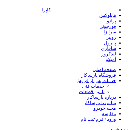
کاپرا
هایلوکس
پرادو
فورچونر
سرانزا
رونیز
پاترول
سافاری
لندکروز
آمیکو
صفحه اصلی
فروشگاه پارساکار
خدمات پس از فروش
خدمات فنی
تامین قطعات
درباره پارساکار
تماس با پارساکار
مجله خودرو
مقایسه
ورود / فرم ثبت نام
سبد خرید