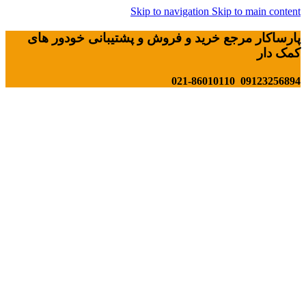
Skip to navigation
Skip to main content
پارساکار مرجع خرید و فروش و پشتیبانی خودور های
کمک دار
09123256894 021-86010110