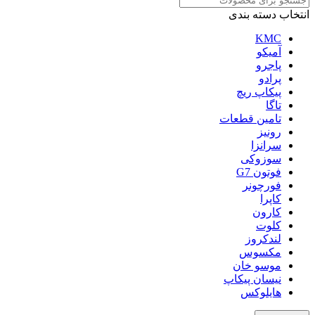
انتخاب دسته بندی
KMC
آمیکو
پاجرو
پرادو
پیکاپ ریچ
تاگا
تامین قطعات
رونیز
سرانزا
سوزوکی
فوتون G7
فورچونر
کاپرا
کارون
کلوت
لندکروز
مکسوس
موسو خان
نیسان پیکاپ
هایلوکس