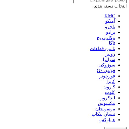
انتخاب دسته بندی
KMC
آمیکو
پاجرو
پرادو
پیکاپ ریچ
تاگا
تامین قطعات
رونیز
سرانزا
سوزوکی
فوتون G7
فورچونر
کاپرا
کارون
کلوت
لندکروز
مکسوس
موسو خان
نیسان پیکاپ
هایلوکس