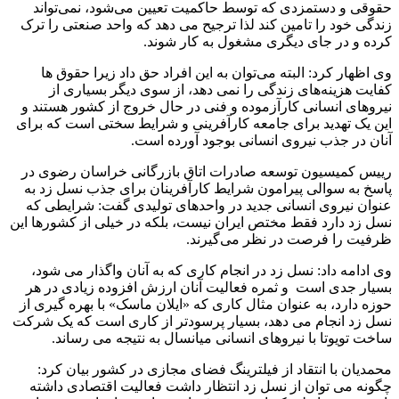
حقوقی و دستمزدی که توسط حاکمیت تعیین می‌شود، نمی‌تواند
زندگی خود را تامین کند لذا ترجیح می دهد که واحد صنعتی را ترک
کرده و در جای دیگری مشغول به کار شوند.
وی اظهار کرد: البته می‌توان به این افراد حق داد زیرا حقوق ها
کفایت هزینه‌های زندگی را نمی دهد، از سوی دیگر بسیاری از
نیروهای انسانی کارآزموده و فنی در حال خروج از کشور هستند و
این یک تهدید برای جامعه کارآفرینی و شرایط سختی است که برای
آنان در جذب نیروی انسانی بوجود آورده است.
رییس کمیسیون توسعه صادرات اتاق بازرگانی خراسان رضوی در
پاسخ به سوالی پیرامون شرایط کارآفرینان برای جذب نسل زد به
عنوان نیروی انسانی جدید در واحدهای تولیدی گفت: شرایطی که
نسل زد دارد فقط مختص ایران نیست، بلکه در خیلی از کشورها این
ظرفیت را فرصت در نظر می‌گیرند.
وی ادامه داد: نسل زد در انجام کاری که به آنان واگذار می شود،
بسیار جدی است و ثمره فعالیت آنان ارزش افزوده زیادی در هر
حوزه دارد، به عنوان مثال کاری که «ایلان ماسک» با بهره گیری از
نسل زد انجام می دهد، بسیار پرسودتر از کاری است که یک شرکت
ساخت تویوتا با نیروهای انسانی میانسال به نتیجه می رساند.
محمدیان با انتقاد از فیلترینگ فضای مجازی در کشور بیان کرد:
چگونه می توان از نسل زد انتظار داشت فعالیت اقتصادی داشته