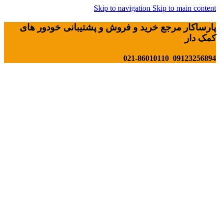
Skip to navigation
Skip to main content
پارساکار مرجع خرید و فروش و پشتیبانی خودور های
کمک دار
09123256894 021-86010110