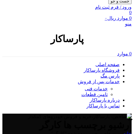
جست و جو
ورود / فرم ثبت نام
0
0
موارد
ریال
۰
منو
پارساکار
0
موارد
صفحه اصلی
فروشگاه پارساکار
پارس مگ
خدمات پس از فروش
خدمات فنی
تامین قطعات
درباره پارساکار
تماس با پارساکار
آرشیو برچسب ها کارگر
خانه
/
پست های برچسب زده شده "کارگر"