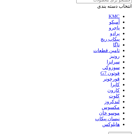
انتخاب دسته بندی
KMC
آمیکو
پاجرو
پرادو
پیکاپ ریچ
تاگا
تامین قطعات
رونیز
سرانزا
سوزوکی
فوتون G7
فورچونر
کاپرا
کارون
کلوت
لندکروز
مکسوس
موسو خان
نیسان پیکاپ
هایلوکس