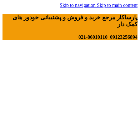
Skip to navigation
Skip to main content
پارساکار مرجع خرید و فروش و پشتیبانی خودور های
کمک دار
09123256894 021-86010110