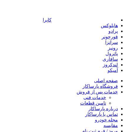
کاپرا
هایلوکس
پرادو
فورچونر
سرانزا
رونیز
پاترول
سافاری
لندکروز
آمیکو
صفحه اصلی
فروشگاه پارساکار
خدمات پس از فروش
خدمات فنی
تامین قطعات
درباره پارساکار
تماس با پارساکار
مجله خودرو
مقایسه
ورود / فرم ثبت نام