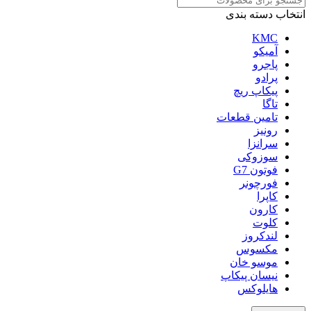
انتخاب دسته بندی
KMC
آمیکو
پاجرو
پرادو
پیکاپ ریچ
تاگا
تامین قطعات
رونیز
سرانزا
سوزوکی
فوتون G7
فورچونر
کاپرا
کارون
کلوت
لندکروز
مکسوس
موسو خان
نیسان پیکاپ
هایلوکس