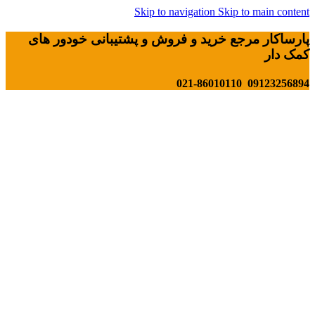
Skip to navigation
Skip to main content
پارساکار مرجع خرید و فروش و پشتیبانی خودور های
کمک دار
09123256894 021-86010110