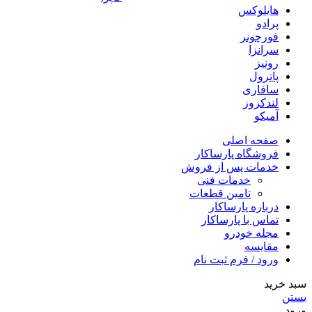
هایلوکس
پرادو
فورچونر
سرانزا
رونیز
پاترول
سافاری
لندکروز
آمیکو
صفحه اصلی
فروشگاه پارساکار
خدمات پس از فروش
خدمات فنی
تامین قطعات
درباره پارساکار
تماس با پارساکار
مجله خودرو
مقایسه
ورود / فرم ثبت نام
سبد خرید
بستن
ورود