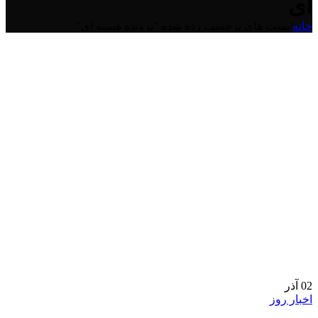
ای
خانه
/
پست های برچسب زده شده "پرونده هسته ای"
02
آذر
اخبار روز