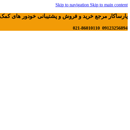
Skip to navigation
Skip to main content
پارساکار مرجع خرید و فروش و پشتیبانی خودور های کمک 
09123256894 021-86010110