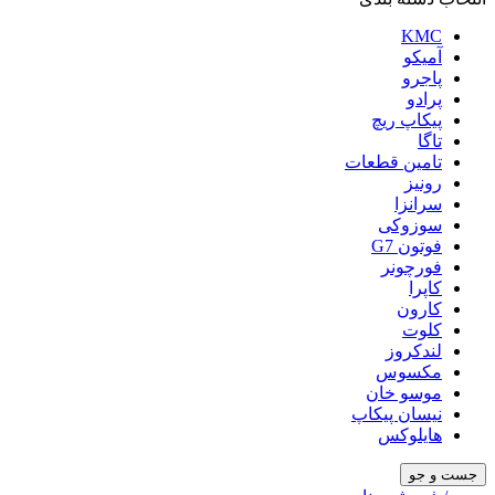
KMC
آمیکو
پاجرو
پرادو
پیکاپ ریچ
تاگا
تامین قطعات
رونیز
سرانزا
سوزوکی
فوتون G7
فورچونر
کاپرا
کارون
کلوت
لندکروز
مکسوس
موسو خان
نیسان پیکاپ
هایلوکس
جست و جو