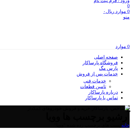
ورود / فرم ثبت نام
0
0
موارد
ریال
۰
منو
0
موارد
صفحه اصلی
فروشگاه پارساکار
پارس مگ
خدمات پس از فروش
خدمات فنی
تامین قطعات
درباره پارساکار
تماس با پارساکار
آرشیو برچسب ها وویا
خانه
/
پست های برچسب زده شده "وویا"