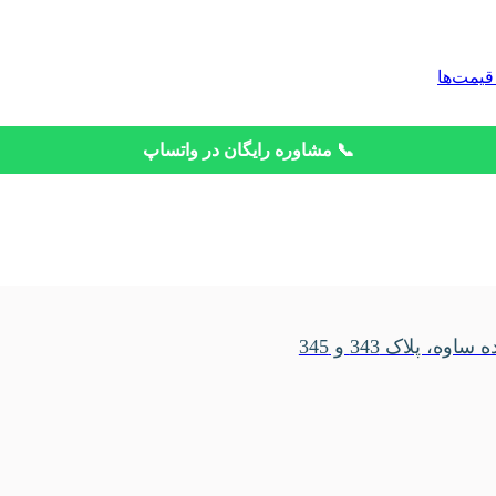
قیمت‌ها
📞 مشاوره رایگان در واتساپ
، پلاک 343 و 345