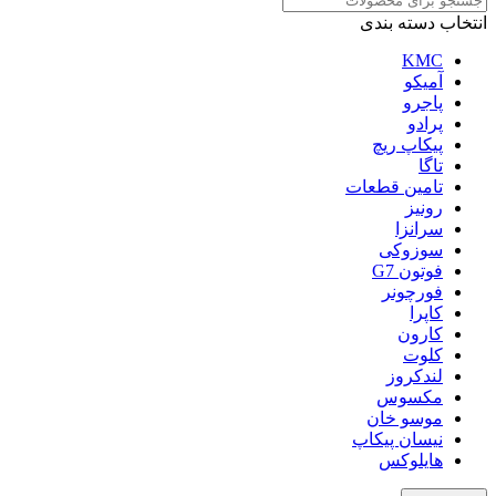
انتخاب دسته بندی
KMC
آمیکو
پاجرو
پرادو
پیکاپ ریچ
تاگا
تامین قطعات
رونیز
سرانزا
سوزوکی
فوتون G7
فورچونر
کاپرا
کارون
کلوت
لندکروز
مکسوس
موسو خان
نیسان پیکاپ
هایلوکس