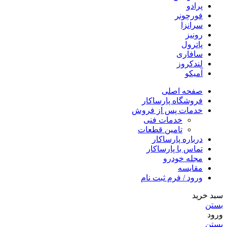
پرادو
فورچونر
سرانزا
رونیز
پاترول
سافاری
لندکروز
آمیکو
صفحه اصلی
فروشگاه پارساکار
خدمات پس از فروش
خدمات فنی
تامین قطعات
درباره پارساکار
تماس با پارساکار
مجله خودرو
مقایسه
ورود / فرم ثبت نام
سبد خرید
بستن
ورود
بستن