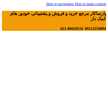
Skip to navigation
Skip to main content
پارساکار مرجع خرید و فروش و پشتیبانی خودور های
کمک دار
09123256894 021-86010110