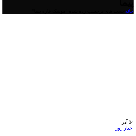
پیما
خانه
/
پست های برچسب زده شده "موشک قاره پیما"
04
آذر
اخبار روز