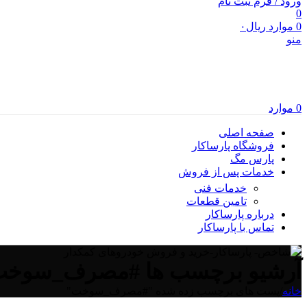
ورود / فرم ثبت نام
0
0
موارد
ریال
۰
منو
0
موارد
صفحه اصلی
فروشگاه پارساکار
پارس مگ
خدمات پس از فروش
خدمات فنی
تامین قطعات
درباره پارساکار
تماس با پارساکار
آرشیو برچسب ها #مصرف_سوخ
خانه
/
پست های برچسب زده شده "#مصرف_سوخت"