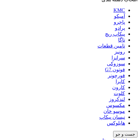
KMC
آمیکو
پاجرو
پرادو
پیکاپ ریچ
تاگا
تامین قطعات
رونیز
سرانزا
سوزوکی
فوتون G7
فورچونر
کاپرا
کارون
کلوت
لندکروز
مکسوس
موسو خان
نیسان پیکاپ
هایلوکس
جست و جو