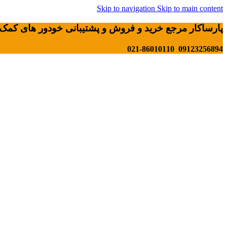
Skip to navigation
Skip to main content
پارساکار مرجع خرید و فروش و پشتیبانی خودور های کمک 
09123256894 021-86010110