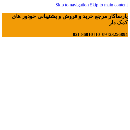
Skip to navigation
Skip to main content
پارساکار مرجع خرید و فروش و پشتیبانی خودور های
کمک دار
09123256894 021-86010110