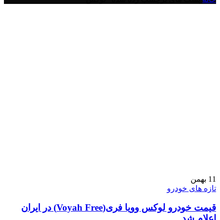
11
بهمن
تازه های خودرو
قیمت خودرو لوکس وویا فری(Voyah Free) در ایران
اعلام شد