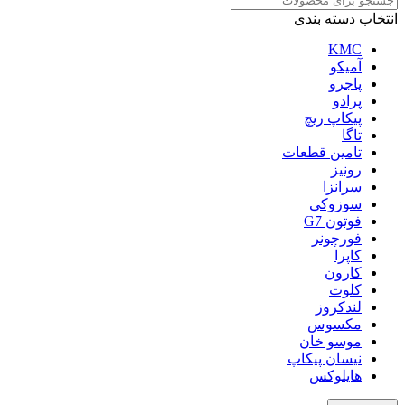
انتخاب دسته بندی
KMC
آمیکو
پاجرو
پرادو
پیکاپ ریچ
تاگا
تامین قطعات
رونیز
سرانزا
سوزوکی
فوتون G7
فورچونر
کاپرا
کارون
کلوت
لندکروز
مکسوس
موسو خان
نیسان پیکاپ
هایلوکس