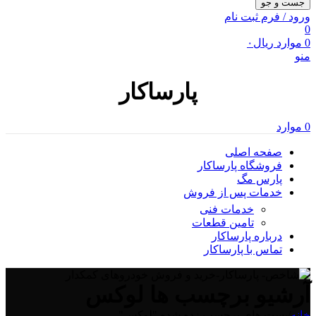
جست و جو
ورود / فرم ثبت نام
0
0
موارد
ریال
۰
منو
پارساکار
0
موارد
صفحه اصلی
فروشگاه پارساکار
پارس مگ
خدمات پس از فروش
خدمات فنی
تامین قطعات
درباره پارساکار
تماس با پارساکار
آرشیو برچسب ها لوکس
خانه
/
پست های برچسب زده شده "لوکس"