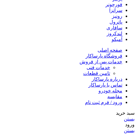
فورچونر
سرانزا
رونیز
پاترول
سافاری
لندکروز
آمیکو
صفحه اصلی
فروشگاه پارساکار
خدمات پس از فروش
خدمات فنی
تامین قطعات
درباره پارساکار
تماس با پارساکار
مجله خودرو
مقایسه
ورود / فرم ثبت نام
سبد خرید
بستن
ورود
بستن