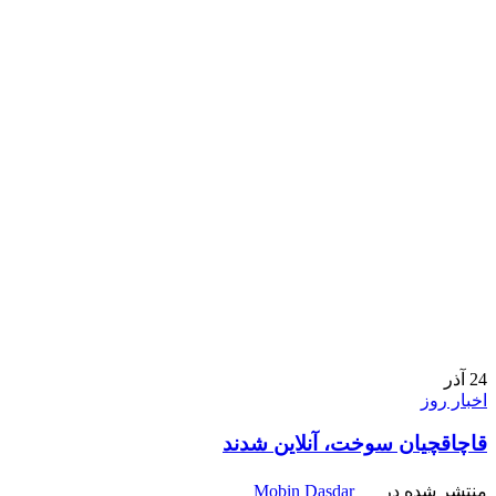
24
آذر
اخبار روز
قاچاقچیان سوخت، آنلاین شدند
منتشر شده در
Mobin Dasdar