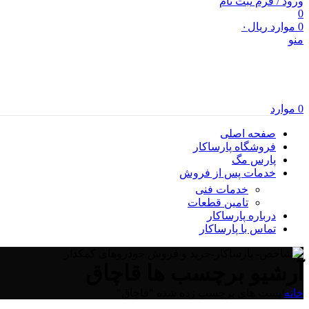
ورود / فرم ثبت نام
0
0
موارد
ریال
۰
منو
0
موارد
صفحه اصلی
فروشگاه پارساکار
پارس مگ
خدمات پس از فروش
خدمات فنی
تامین قطعات
درباره پارساکار
تماس با پارساکار
آرشیو برچسب ها قاچاق
خانه
/
پست های برچسب زده شده "قاچاق"