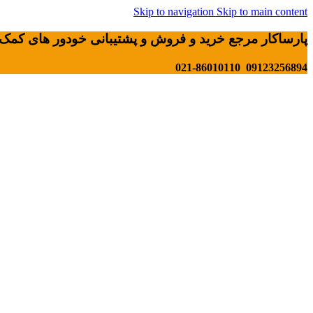
Skip to navigation
Skip to main content
پارساکار مرجع خرید و فروش و پشتیبانی خودور های کمک 
09123256894 021-86010110