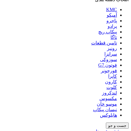
KMC
آمیکو
پاجرو
پرادو
پیکاپ ریچ
تاگا
تامین قطعات
رونیز
سرانزا
سوزوکی
فوتون G7
فورچونر
کاپرا
کارون
کلوت
لندکروز
مکسوس
موسو خان
نیسان پیکاپ
هایلوکس
جست و جو