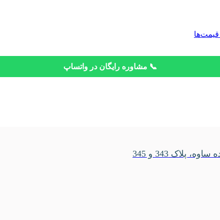
قیمت‌ها
📞 مشاوره رایگان در واتساپ
، پلاک 343 و 345