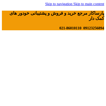
Skip to navigation
Skip to main content
پارساکار مرجع خرید و فروش و پشتیبانی خودور های
کمک دار
09123256894 021-86010110