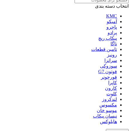
انتخاب دسته بندی
KMC
آمیکو
پاجرو
پرادو
پیکاپ ریچ
تاگا
تامین قطعات
رونیز
سرانزا
سوزوکی
فوتون G7
فورچونر
کاپرا
کارون
کلوت
لندکروز
مکسوس
موسو خان
نیسان پیکاپ
هایلوکس