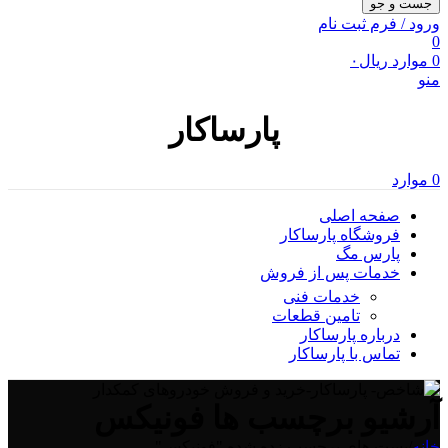
جست و جو
ورود / فرم ثبت نام
0
0
موارد
ریال
۰
منو
پارساکار
0
موارد
صفحه اصلی
فروشگاه پارساکار
پارس مگ
خدمات پس از فروش
خدمات فنی
تامین قطعات
درباره پارساکار
تماس با پارساکار
آرشیو برچسب ها فونیکس
خانه
/
پست های برچسب زده شده "فونیکس"