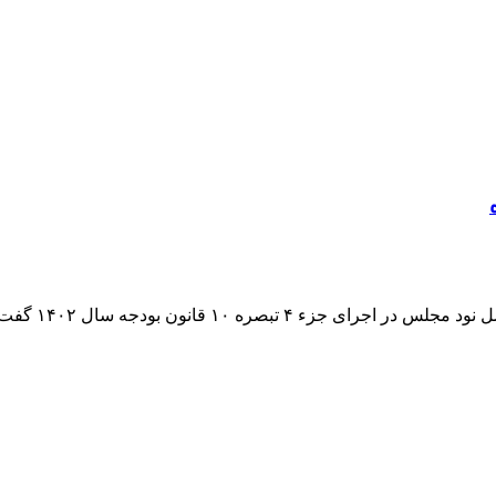
بودجه سال ۱۴۰۲ گفت: براساس این بند قا...