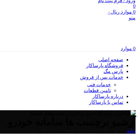
ورود / فرم ثبت نام
0
0
موارد
ریال
۰
منو
0
موارد
صفحه اصلی
فروشگاه پارساکار
پارس مگ
خدمات پس از فروش
خدمات فنی
تامین قطعات
درباره پارساکار
تماس با پارساکار
آرشیو برچسب ها سامانه خودرو
خانه
/
پست های برچسب زده شده "سامانه خودرو"