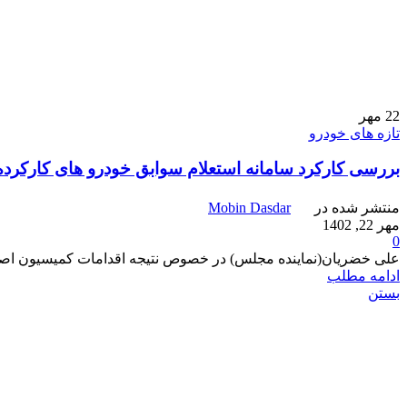
22
مهر
تازه های خودرو
بررسی کارکرد سامانه استعلام سوابق خودرو های کارکرده
منتشر شده در
Mobin Dasdar
مهر 22, 1402
0
علی خضریان(نماینده مجلس) در خصوص نتیجه اقدامات کمیسیون اصل نود مجلس در اجرای جزء ۴ تبصره ۱۰ قانون 
ادامه مطلب
بستن
جستجو در مطالب سایت
جست و جو
آخرین مطالب