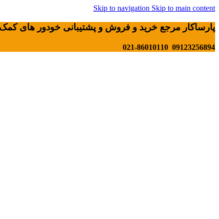
Skip to navigation
Skip to main content
پارساکار مرجع خرید و فروش و پشتیبانی خودور های کمک 
09123256894 021-86010110