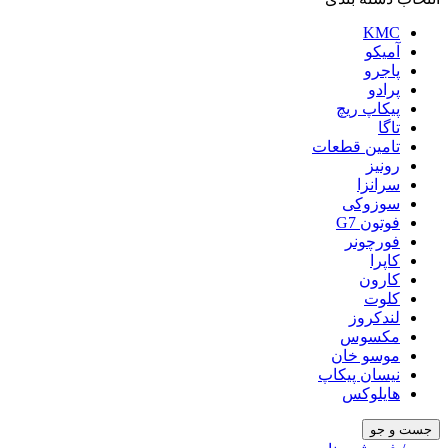
KMC
آمیکو
پاجرو
پرادو
پیکاپ ریچ
تاگا
تامین قطعات
رونیز
سرانزا
سوزوکی
فوتون G7
فورچونر
کاپرا
کارون
کلوت
لندکروز
مکسوس
موسو خان
نیسان پیکاپ
هایلوکس
جست و جو