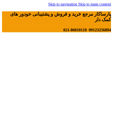
Skip to navigation
Skip to main content
پارساکار مرجع خرید و فروش و پشتیبانی خودور های
کمک دار
09123256894 021-86010110