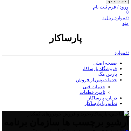
جست و جو
ورود / فرم ثبت نام
0
0
موارد
ریال
۰
منو
پارساکار
0
موارد
صفحه اصلی
فروشگاه پارساکار
پارس مگ
خدمات پس از فروش
خدمات فنی
تامین قطعات
درباره پارساکار
تماس با پارساکار
آرشیو برچسب ها سازمان برنامه
خانه
/
پست های برچسب زده شده "سازمان برنامه"