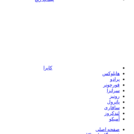
کاپرا
هایلوکس
پرادو
فورچونر
سرانزا
رونیز
پاترول
سافاری
لندکروز
آمیکو
صفحه اصلی