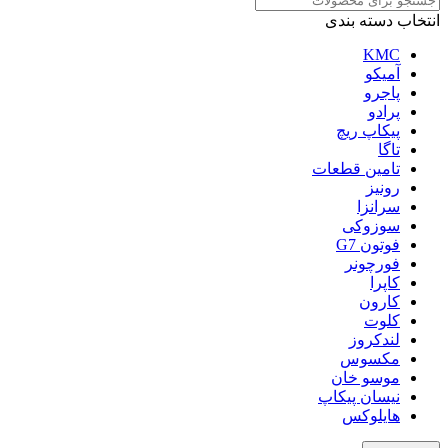
انتخاب دسته بندی
KMC
آمیکو
پاجرو
پرادو
پیکاپ ریچ
تاگا
تامین قطعات
رونیز
سرانزا
سوزوکی
فوتون G7
فورچونر
کاپرا
کارون
کلوت
لندکروز
مکسوس
موسو خان
نیسان پیکاپ
هایلوکس