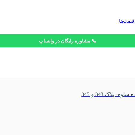
قیمت‌ها
📞 مشاوره رایگان در واتساپ
، پلاک 343 و 345