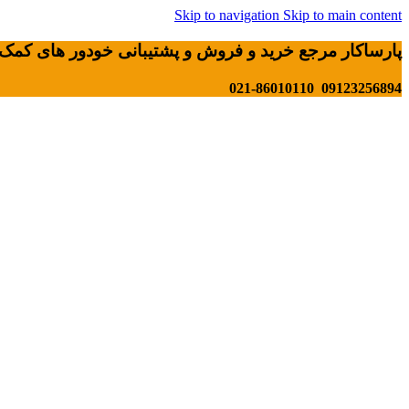
Skip to navigation
Skip to main content
پارساکار مرجع خرید و فروش و پشتیبانی خودور های کمک 
09123256894 021-86010110