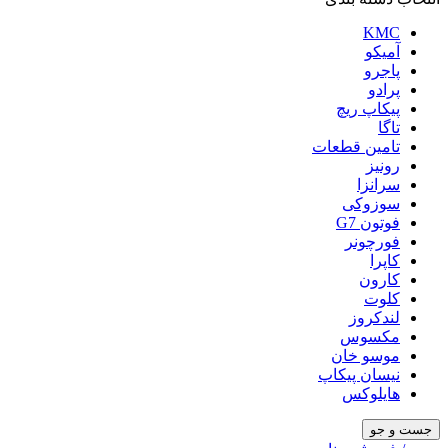
KMC
آمیکو
پاجرو
پرادو
پیکاپ ریچ
تاگا
تامین قطعات
رونیز
سرانزا
سوزوکی
فوتون G7
فورچونر
کاپرا
کارون
کلوت
لندکروز
مکسوس
موسو خان
نیسان پیکاپ
هایلوکس
جست و جو