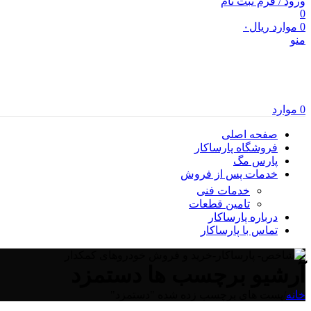
ورود / فرم ثبت نام
0
0
موارد
ریال
۰
منو
0
موارد
صفحه اصلی
فروشگاه پارساکار
پارس مگ
خدمات پس از فروش
خدمات فنی
تامین قطعات
درباره پارساکار
تماس با پارساکار
آرشیو برچسب ها دستمزد
خانه
/
پست های برچسب زده شده "دستمزد"