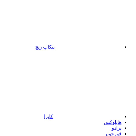
پیکاپ ریچ
کاپرا
هایلوکس
پرادو
فورچونر