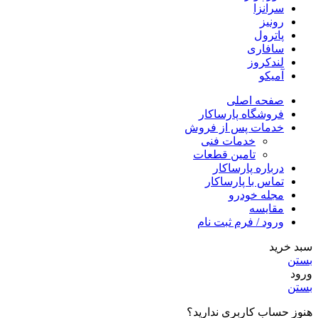
سرانزا
رونیز
پاترول
سافاری
لندکروز
آمیکو
صفحه اصلی
فروشگاه پارساکار
خدمات پس از فروش
خدمات فنی
تامین قطعات
درباره پارساکار
تماس با پارساکار
مجله خودرو
مقایسه
ورود / فرم ثبت نام
سبد خرید
بستن
ورود
بستن
هنوز حساب کاربری ندارید؟