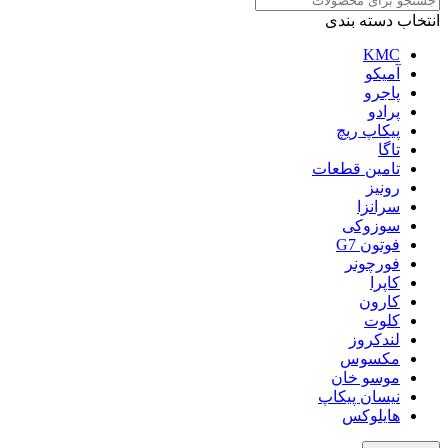
انتخاب دسته بندی
KMC
آمیکو
پاجرو
پرادو
پیکاپ ریچ
تاگا
تامین قطعات
رونیز
سرانزا
سوزوکی
فوتون G7
فورچونر
کاپرا
کارون
کلوت
لندکروز
مکسوس
موسو خان
نیسان پیکاپ
هایلوکس