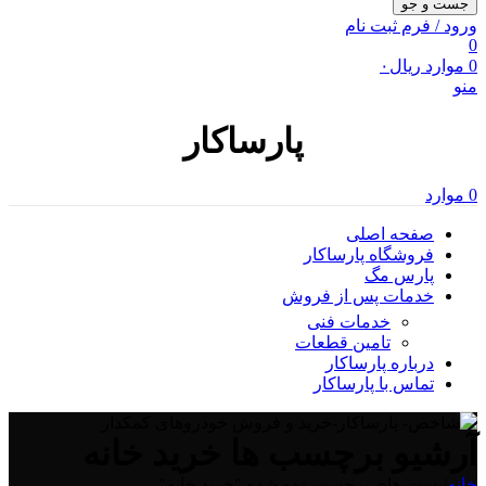
جست و جو
ورود / فرم ثبت نام
0
0
موارد
ریال
۰
منو
پارساکار
0
موارد
صفحه اصلی
فروشگاه پارساکار
پارس مگ
خدمات پس از فروش
خدمات فنی
تامین قطعات
درباره پارساکار
تماس با پارساکار
آرشیو برچسب ها خرید خانه
خانه
/
پست های برچسب زده شده "خرید خانه"