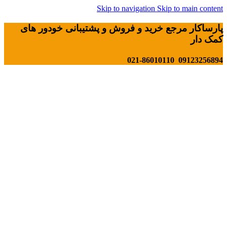
Skip to navigation
Skip to main content
پارساکار مرجع خرید و فروش و پشتیبانی خودور های
کمک دار
09123256894 021-86010110