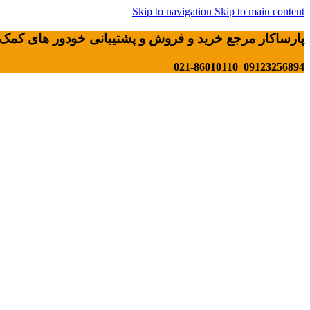
Skip to navigation
Skip to main content
پارساکار مرجع خرید و فروش و پشتیبانی خودور های کمک 
09123256894 021-86010110