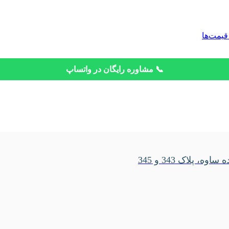
قیمت‌ها
📞 مشاوره رایگان در واتساپ
، پلاک 343 و 345