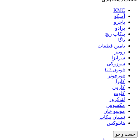
KMC
آمیکو
پاجرو
پرادو
پیکاپ ریچ
تاگا
تامین قطعات
رونیز
سرانزا
سوزوکی
فوتون G7
فورچونر
کاپرا
کارون
کلوت
لندکروز
مکسوس
موسو خان
نیسان پیکاپ
هایلوکس
جست و جو