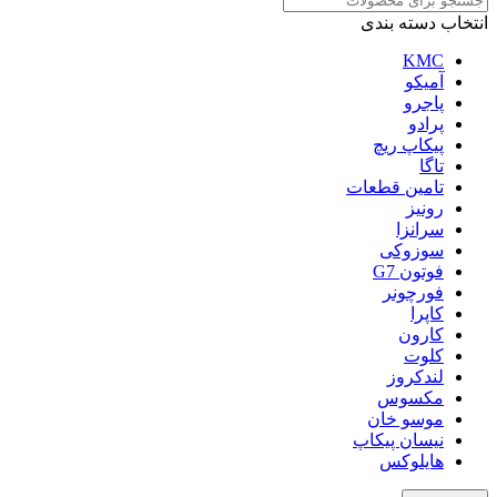
انتخاب دسته بندی
KMC
آمیکو
پاجرو
پرادو
پیکاپ ریچ
تاگا
تامین قطعات
رونیز
سرانزا
سوزوکی
فوتون G7
فورچونر
کاپرا
کارون
کلوت
لندکروز
مکسوس
موسو خان
نیسان پیکاپ
هایلوکس