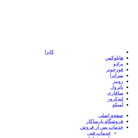
کاپرا
هایلوکس
پرادو
فورچونر
سرانزا
رونیز
پاترول
سافاری
لندکروز
آمیکو
صفحه اصلی
فروشگاه پارساکار
خدمات پس از فروش
خدمات فنی