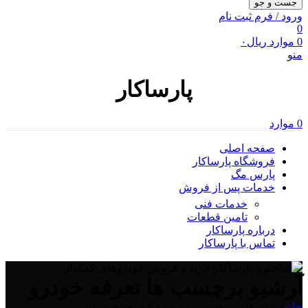
جست و جو
ورود / فرم ثبت نام
0
0
موارد
ریال
۰
منو
پارساکار
0
موارد
صفحه اصلی
فروشگاه پارساکار
پارس مگ
خدمات پس از فروش
خدمات فنی
تامین قطعات
درباره پارساکار
تماس با پارساکار
آرشیو برچسب ها تعرفه خودرو
خانه
/
پست های برچسب زده شده "تعرفه خودرو"