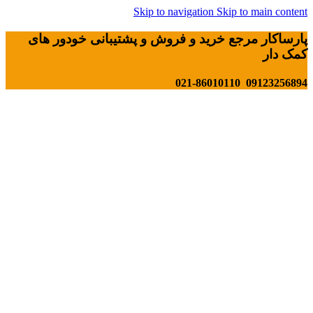
Skip to navigation
Skip to main content
پارساکار مرجع خرید و فروش و پشتیبانی خودور های
کمک دار
09123256894 021-86010110