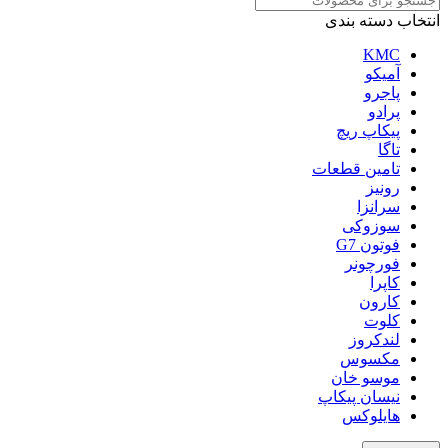
انتخاب دسته بندی
KMC
آمیکو
پاجرو
پرادو
پیکاپ ریچ
تاگا
تامین قطعات
رونیز
سرانزا
سوزوکی
فوتون G7
فورچونر
کاپرا
کارون
کلوت
لندکروز
مکسوس
موسو خان
نیسان پیکاپ
هایلوکس