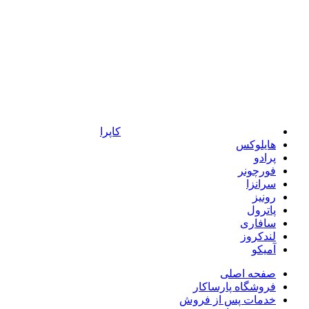
کاپرا
هایلوکس
پرادو
فورچونر
سرانزا
رونیز
پاترول
سافاری
لندکروز
آمیکو
صفحه اصلی
فروشگاه پارساکار
خدمات پس از فروش