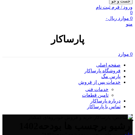
جست و جو
ورود / فرم ثبت نام
0
0
موارد
ریال
۰
منو
پارساکار
0
موارد
صفحه اصلی
فروشگاه پارساکار
پارس مگ
خدمات پس از فروش
خدمات فنی
تامین قطعات
درباره پارساکار
تماس با پارساکار
آرشیو برچسب ها بودحه1402
خانه
/
پست های برچسب زده شده "بودحه1402"