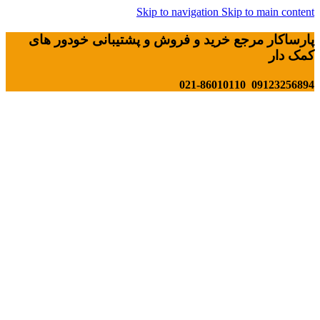
Skip to navigation
Skip to main content
پارساکار مرجع خرید و فروش و پشتیبانی خودور های
کمک دار
09123256894 021-86010110