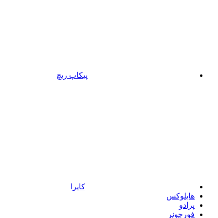
پیکاپ ریچ
کاپرا
هایلوکس
پرادو
فورچونر