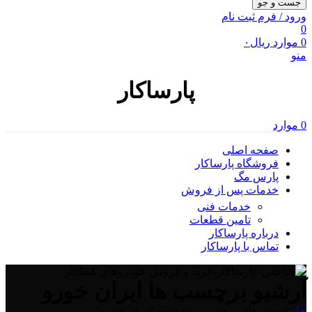
جست و جو
ورود / فرم ثبت نام
0
0
موارد
ریال
۰
منو
پارساکار
0
موارد
صفحه اصلی
فروشگاه پارساکار
پارس مگ
خدمات پس از فروش
خدمات فنی
تامین قطعات
درباره پارساکار
تماس با پارساکار
آرشیو برچسب ها ایران خورو
خانه
/
پست های برچسب زده شده "ایران خورو"