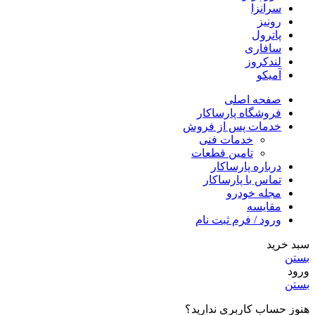
سرانزا
رونیز
پاترول
سافاری
لندکروز
آمیکو
صفحه اصلی
فروشگاه پارساکار
خدمات پس از فروش
خدمات فنی
تامین قطعات
درباره پارساکار
تماس با پارساکار
مجله خودرو
مقایسه
ورود / فرم ثبت نام
سبد خرید
بستن
ورود
بستن
هنوز حساب کاربری ندارید؟