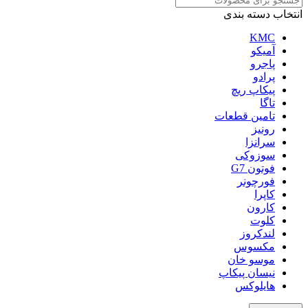
انتخاب دسته بندی
KMC
آمیکو
پاجرو
پرادو
پیکاپ ریچ
تاگا
تامین قطعات
رونیز
سرانزا
سوزوکی
فوتون G7
فورچونر
کاپرا
کارون
کلوت
لندکروز
مکسوس
موسو خان
نیسان پیکاپ
هایلوکس