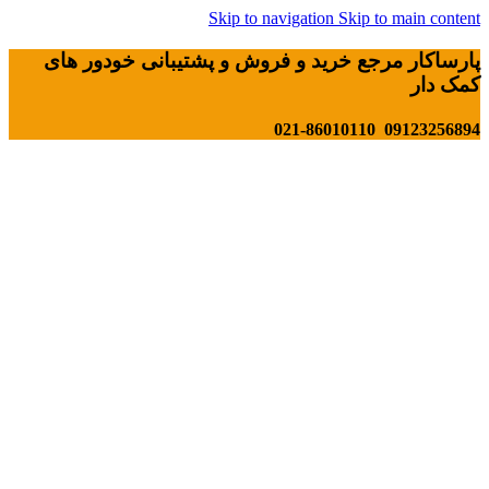
Skip to navigation
Skip to main content
پارساکار مرجع خرید و فروش و پشتیبانی خودور های
کمک دار
09123256894 021-86010110