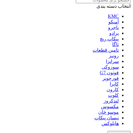
انتخاب دسته بندی
KMC
آمیکو
پاجرو
پرادو
پیکاپ ریچ
تاگا
تامین قطعات
رونیز
سرانزا
سوزوکی
فوتون G7
فورچونر
کاپرا
کارون
کلوت
لندکروز
مکسوس
موسو خان
نیسان پیکاپ
هایلوکس