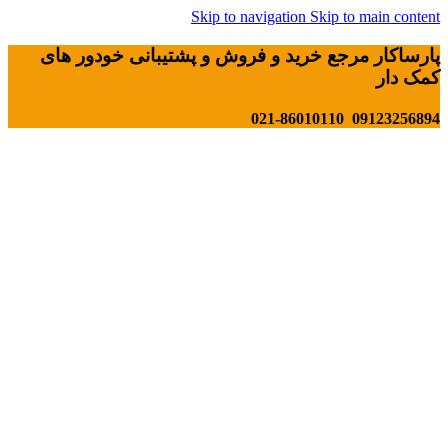
Skip to navigation
Skip to main content
پارساکار مرجع خرید و فروش و پشتیبانی خودور های
کمک دار
09123256894 021-86010110