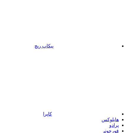
پیکاپ ریچ
کاپرا
هایلوکس
پرادو
فورچونر