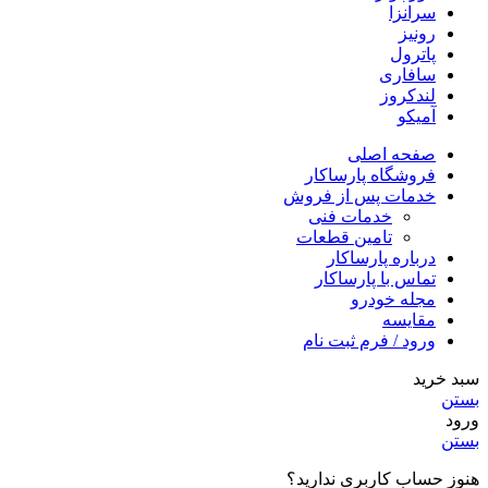
سرانزا
رونیز
پاترول
سافاری
لندکروز
آمیکو
صفحه اصلی
فروشگاه پارساکار
خدمات پس از فروش
خدمات فنی
تامین قطعات
درباره پارساکار
تماس با پارساکار
مجله خودرو
مقایسه
ورود / فرم ثبت نام
سبد خرید
بستن
ورود
بستن
هنوز حساب کاربری ندارید؟