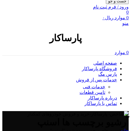
جست و جو
ورود / فرم ثبت نام
0
0
موارد
ریال
۰
منو
پارساکار
0
موارد
صفحه اصلی
فروشگاه پارساکار
پارس مگ
خدمات پس از فروش
خدمات فنی
تامین قطعات
درباره پارساکار
تماس با پارساکار
آرشیو برچسب ها اسنپ
خانه
/
پست های برچسب زده شده "اسنپ"