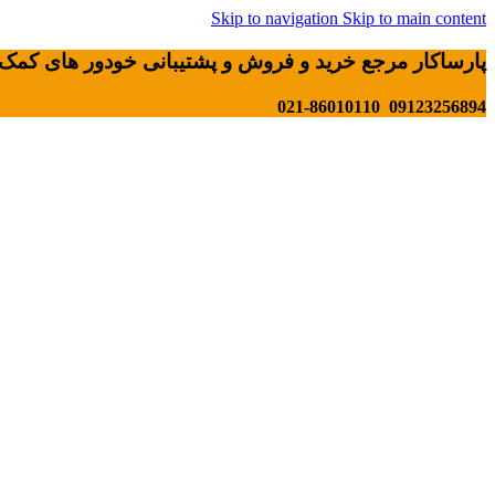
Skip to navigation
Skip to main content
پارساکار مرجع خرید و فروش و پشتیبانی خودور های کمک 
09123256894 021-86010110