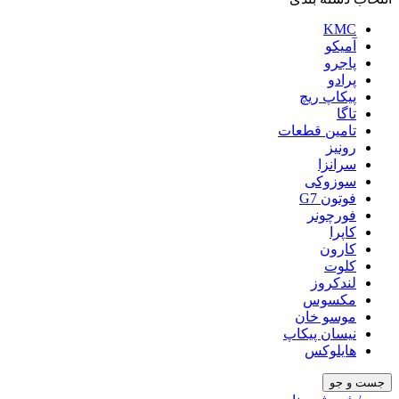
KMC
آمیکو
پاجرو
پرادو
پیکاپ ریچ
تاگا
تامین قطعات
رونیز
سرانزا
سوزوکی
فوتون G7
فورچونر
کاپرا
کارون
کلوت
لندکروز
مکسوس
موسو خان
نیسان پیکاپ
هایلوکس
جست و جو