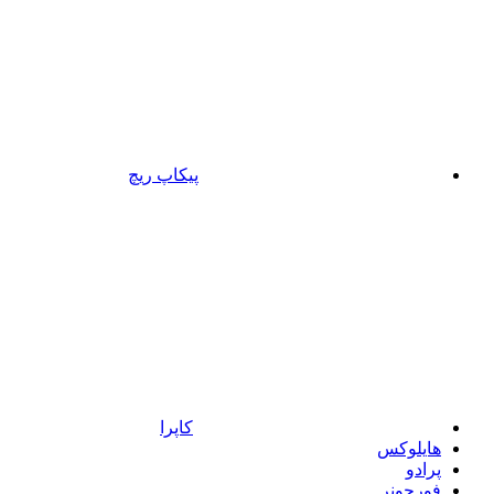
پیکاپ ریچ
کاپرا
هایلوکس
پرادو
فورچونر