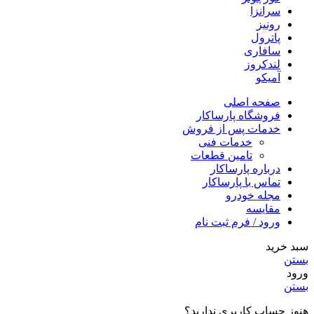
سرانزا
رونیز
پاترول
سافاری
لندکروز
آمیکو
صفحه اصلی
فروشگاه پارساکار
خدمات پس از فروش
خدمات فنی
تامین قطعات
درباره پارساکار
تماس با پارساکار
مجله خودرو
مقایسه
ورود / فرم ثبت نام
سبد خرید
بستن
ورود
بستن
هنوز حساب کاربری ندارید؟