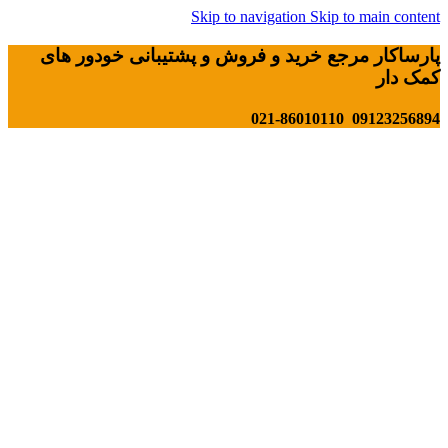
Skip to navigation
Skip to main content
پارساکار مرجع خرید و فروش و پشتیبانی خودور های
کمک دار
09123256894 021-86010110