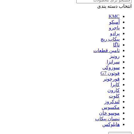
انتخاب دسته بندی
KMC
آمیکو
پاجرو
پرادو
پیکاپ ریچ
تاگا
تامین قطعات
رونیز
سرانزا
سوزوکی
فوتون G7
فورچونر
کاپرا
کارون
کلوت
لندکروز
مکسوس
موسو خان
نیسان پیکاپ
هایلوکس