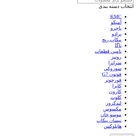
انتخاب دسته بندی
KMC
آمیکو
پاجرو
پرادو
پیکاپ ریچ
تاگا
تامین قطعات
رونیز
سرانزا
سوزوکی
فوتون G7
فورچونر
کاپرا
کارون
کلوت
لندکروز
مکسوس
موسو خان
نیسان پیکاپ
هایلوکس