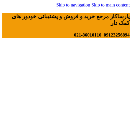
Skip to navigation
Skip to main content
پارساکار مرجع خرید و فروش و پشتیبانی خودور های
کمک دار
09123256894 021-86010110