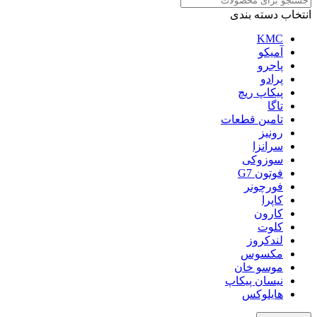
انتخاب دسته بندی
KMC
آمیکو
پاجرو
پرادو
پیکاپ ریچ
تاگا
تامین قطعات
رونیز
سرانزا
سوزوکی
فوتون G7
فورچونر
کاپرا
کارون
کلوت
لندکروز
مکسوس
موسو خان
نیسان پیکاپ
هایلوکس