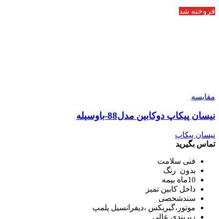
فروخته شد
مقایسه
نیسان پیکاپ دوکابین مدل88-باوسیله
نیسان پیکاپ
تماس بگیرید
فنی سلامت
بدون رنگ
10ماه بیمه
داخل کابین تمیز
سندشخصی
موتور،گیربکس ،دیفرانسیل پلمپ
زیربندی عالی