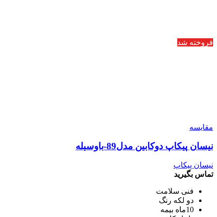
فروخته شد
مقایسه
نیسان پیکاپ دوکابین مدل89-باوسیله
نیسان پیکاپ
تماس بگیرید
فنی سلامت
دو لکه رنگ
10ماه بیمه