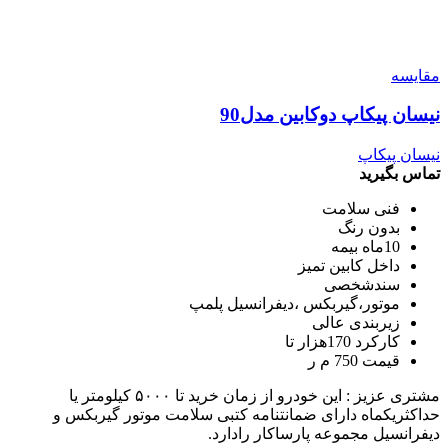
مقایسه
نیسان پیکاپ دوکابین مدل90
نیسان پیکاپ
تماس بگیرید
فنی سلامت
بدون رنگ
10ماه بیمه
داخل کابین تمیز
سندشخصی
موتور،گیربکس ،دیفرانسیل پلمپ
زیربندی عالی
کارکرد 170هزار تا
قیمت 750 م ر
مشتری عزیز : این خودرو از زمان خرید تا ۵۰۰۰ کیلومتر یا
حداکثریکماه دارای ضمانتنامه کتبی سلامت موتور گیربکس و
دیفرانسیل مجموعه پارساکار رادارد.