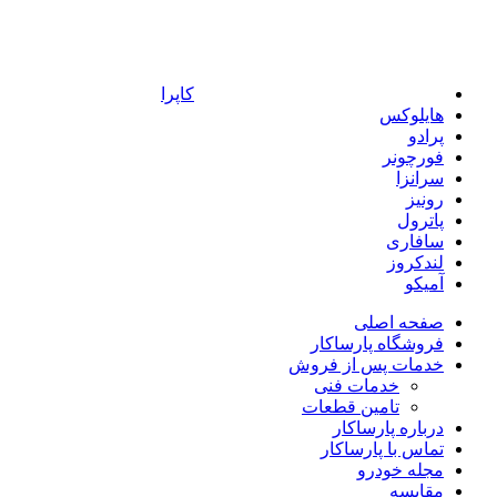
کاپرا
هایلوکس
پرادو
فورچونر
سرانزا
رونیز
پاترول
سافاری
لندکروز
آمیکو
صفحه اصلی
فروشگاه پارساکار
خدمات پس از فروش
خدمات فنی
تامین قطعات
درباره پارساکار
تماس با پارساکار
مجله خودرو
مقایسه