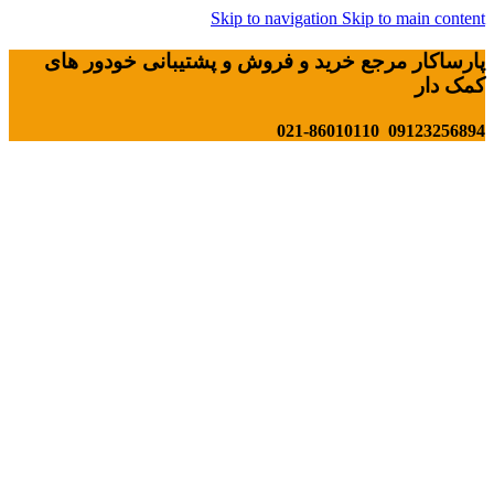
Skip to navigation
Skip to main content
پارساکار مرجع خرید و فروش و پشتیبانی خودور های
کمک دار
09123256894 021-86010110