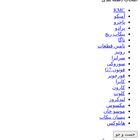
KMC
آمیکو
پاجرو
پرادو
پیکاپ ریچ
تاگا
تامین قطعات
رونیز
سرانزا
سوزوکی
فوتون G7
فورچونر
کاپرا
کارون
کلوت
لندکروز
مکسوس
موسو خان
نیسان پیکاپ
هایلوکس
جست و جو