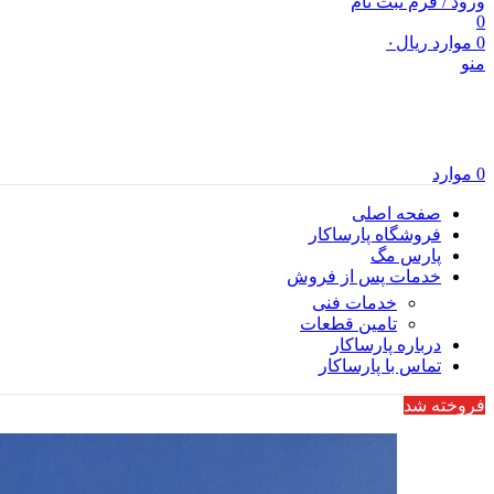
ورود / فرم ثبت نام
0
0
موارد
ریال
۰
منو
0
موارد
صفحه اصلی
فروشگاه پارساکار
پارس مگ
خدمات پس از فروش
خدمات فنی
تامین قطعات
درباره پارساکار
تماس با پارساکار
فروخته شد