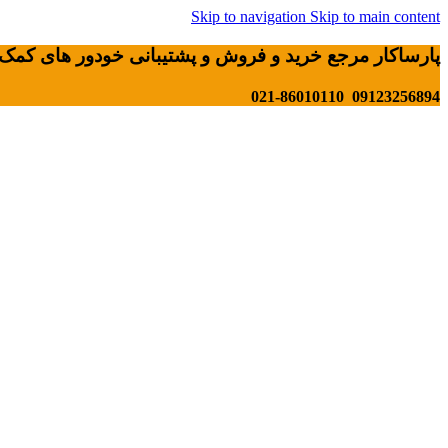
Skip to navigation
Skip to main content
پارساکار مرجع خرید و فروش و پشتیبانی خودور های کمک 
09123256894 021-86010110