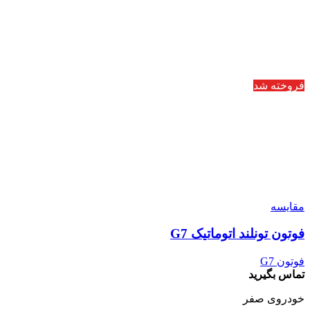
فروخته شد
مقایسه
فوتون تونلند اتوماتیک G7
فوتون G7
تماس بگیرید
خودروی صفر