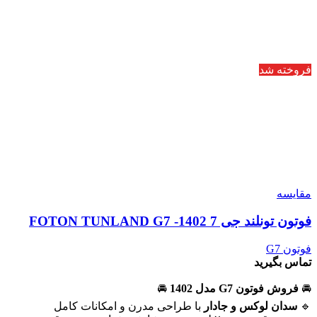
فروخته شد
مقایسه
فوتون تونلند جی 7 1402- FOTON TUNLAND G7
فوتون G7
تماس بگیرید
🚘
فروش فوتون G7 مدل 1402
🚘
🔹
سدان لوکس و جادار
با طراحی مدرن و امکانات کامل