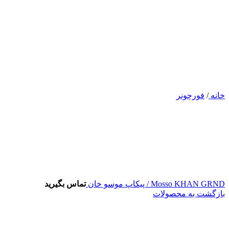
خانه
/
فورچونر
Mosso KHAN GRND / پیکاپ موسو خان
تماس بگیرید
بازگشت به محصولات