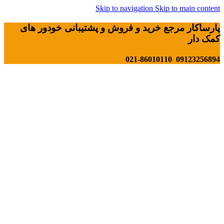
Skip to navigation
Skip to main content
پارساکار مرجع خرید و فروش و پشتیبانی خودور های
کمک دار
09123256894 021-86010110