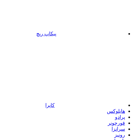
پیکاپ ریچ
کاپرا
هایلوکس
پرادو
فورچونر
سرانزا
رونیز