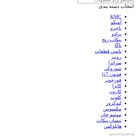
انتخاب دسته بندی
KMC
آمیکو
پاجرو
پرادو
پیکاپ ریچ
تاگا
تامین قطعات
رونیز
سرانزا
سوزوکی
فوتون G7
فورچونر
کاپرا
کارون
کلوت
لندکروز
مکسوس
موسو خان
نیسان پیکاپ
هایلوکس