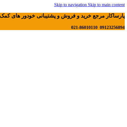
Skip to navigation
Skip to main content
پارساکار مرجع خرید و فروش و پشتیبانی خودور های کمک 
09123256894 021-86010110