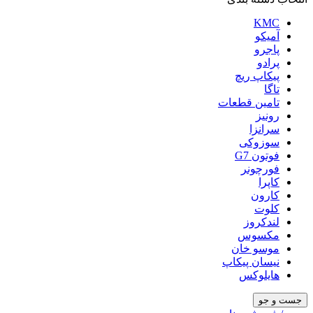
KMC
آمیکو
پاجرو
پرادو
پیکاپ ریچ
تاگا
تامین قطعات
رونیز
سرانزا
سوزوکی
فوتون G7
فورچونر
کاپرا
کارون
کلوت
لندکروز
مکسوس
موسو خان
نیسان پیکاپ
هایلوکس
جست و جو