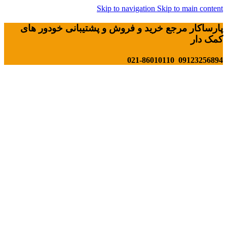
Skip to navigation
Skip to main content
پارساکار مرجع خرید و فروش و پشتیبانی خودور های
کمک دار
09123256894 021-86010110