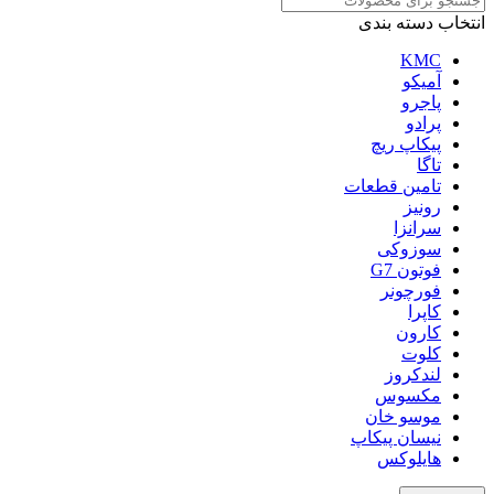
انتخاب دسته بندی
KMC
آمیکو
پاجرو
پرادو
پیکاپ ریچ
تاگا
تامین قطعات
رونیز
سرانزا
سوزوکی
فوتون G7
فورچونر
کاپرا
کارون
کلوت
لندکروز
مکسوس
موسو خان
نیسان پیکاپ
هایلوکس