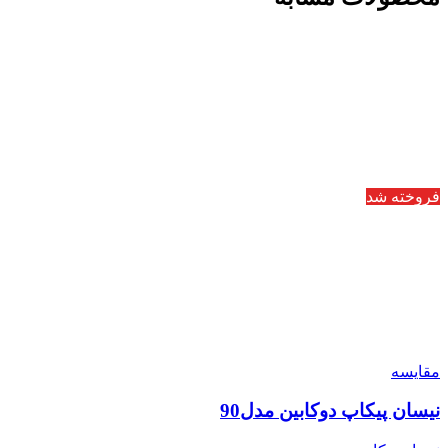
فروخته شد
مقایسه
نیسان پیکاپ دوکابین مدل90