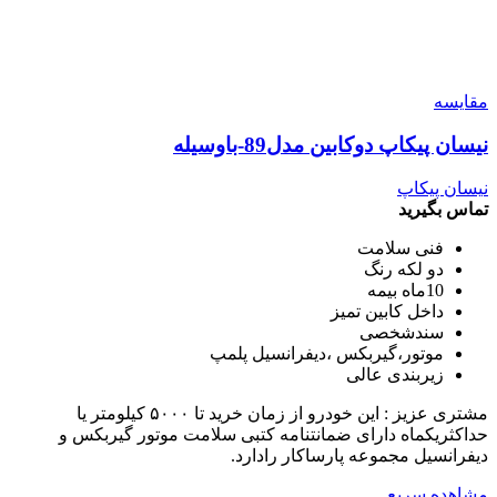
مقایسه
نیسان پیکاپ دوکابین مدل89-باوسیله
نیسان پیکاپ
تماس بگیرید
فنی سلامت
دو لکه رنگ
10ماه بیمه
داخل کابین تمیز
سندشخصی
موتور،گیربکس ،دیفرانسیل پلمپ
زیربندی عالی
مشتری عزیز : این خودرو از زمان خرید تا ۵۰۰۰ کیلومتر یا
حداکثریکماه دارای ضمانتنامه کتبی سلامت موتور گیربکس و
دیفرانسیل مجموعه پارساکار رادارد.
مشاهده سریع