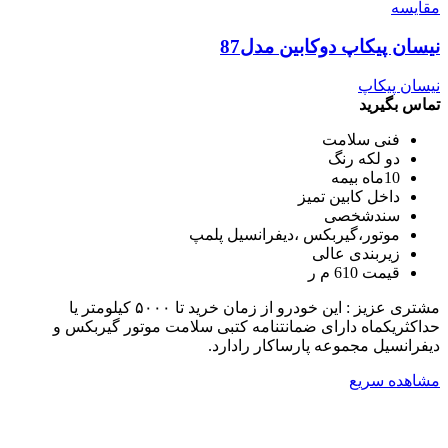
مقایسه
نیسان پیکاپ دوکابین مدل87
نیسان پیکاپ
تماس بگیرید
فنی سلامت
دو لکه رنگ
10ماه بیمه
داخل کابین تمیز
سندشخصی
موتور،گیربکس ،دیفرانسیل پلمپ
زیربندی عالی
قیمت 610 م ر
مشتری عزیز : این خودرو از زمان خرید تا ۵۰۰۰ کیلومتر یا
حداکثریکماه دارای ضمانتنامه کتبی سلامت موتور گیربکس و
دیفرانسیل مجموعه پارساکار رادارد.
مشاهده سریع