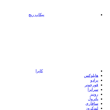
پیکاپ ریچ
کاپرا
هایلوکس
پرادو
فورچونر
سرانزا
رونیز
پاترول
سافاری
لندکروز