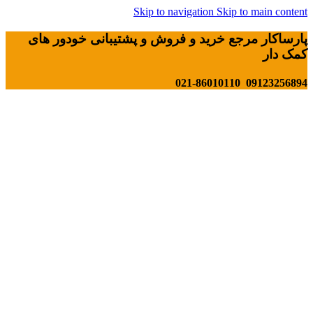
Skip to navigation
Skip to main content
پارساکار مرجع خرید و فروش و پشتیبانی خودور های
کمک دار
09123256894 021-86010110