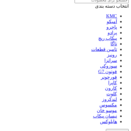
انتخاب دسته بندی
KMC
آمیکو
پاجرو
پرادو
پیکاپ ریچ
تاگا
تامین قطعات
رونیز
سرانزا
سوزوکی
فوتون G7
فورچونر
کاپرا
کارون
کلوت
لندکروز
مکسوس
موسو خان
نیسان پیکاپ
هایلوکس