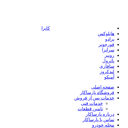
کاپرا
هایلوکس
پرادو
فورچونر
سرانزا
رونیز
پاترول
سافاری
لندکروز
آمیکو
صفحه اصلی
فروشگاه پارساکار
خدمات پس از فروش
خدمات فنی
تامین قطعات
درباره پارساکار
تماس با پارساکار
مجله خودرو