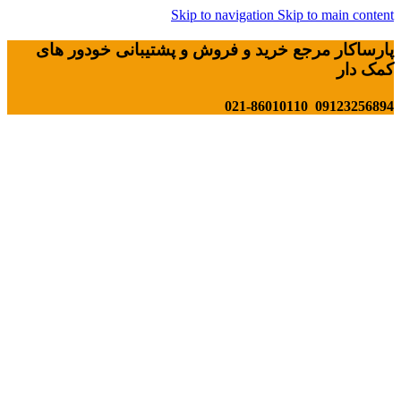
Skip to navigation
Skip to main content
پارساکار مرجع خرید و فروش و پشتیبانی خودور های
کمک دار
09123256894 021-86010110