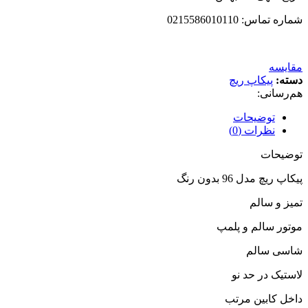
شماره تماس: 0215586010110
مقایسه
دسته:
پیکاپ ریچ
هم‌رسانی:
توضیحات
نظرات (0)
توضیحات
پیکاپ ریچ مدل 96 بدون رنگ
تمیز و سالم
موتور سالم و پلمپ
شاسی سالم
لاستیک در حد نو
داخل کابین مرتب